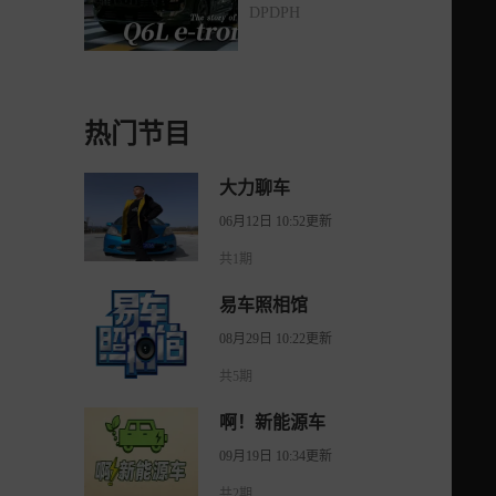
tron依旧十分奥迪。
DPDPH
热门节目
大力聊车
06月12日 10:52更新
共1期
易车照相馆
08月29日 10:22更新
共5期
啊！新能源车
09月19日 10:34更新
共2期