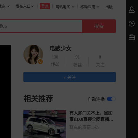
北京
发布入口
登录
网站地图
移动应用
出版
关注
电感少女
138
91
0
作品
粉丝
关注
+ 关注
相关推荐
自动连播
有人尾门关不上，岚图
泰山X8直接全网直播展
示上交叉轴！
聊车的赓哥1米9