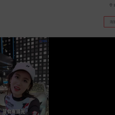
+
而来！
666