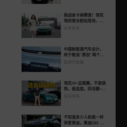
挑战金卡纳赛道！领克
驾控营合肥站现场，感
受领克10非凡驾控魅力
头号车讯
～
中国新能源汽车设计，
终于敢谈"原创"两个字
了
澎湃汽车圈
领克10+这尾翼，不是装
饰，是态度。四活塞+轿
跑，操控直接拉满
玩车向导
不知道多少人和我一样
钟爱奥迪，奥迪Q6L e-