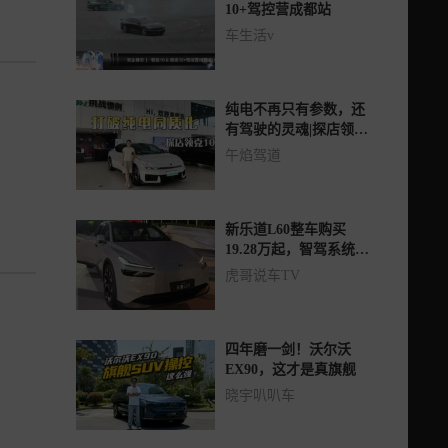
10+驾控营成都站
车生活v
纯电不再只有参数，还
有驾驶的灵魂|探店领克
10
午焰驾道
新乐道L60整车购买
19.28万起，智驾系统如
何？
虎哥说车TV
四年磨一剑！沃尔沃
EX90，这才是真旗舰
晓宇叭叭车