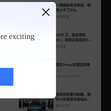
12倍国标电池测试，领
克10干了什么
麻辣车事
re exciting
20.99 万，探店领克
10+，吉利正面迎战小米
SU7
车知事
领克10emp的湖边故事
howardran260829
造型和配置均破圈，领
克10有插混有纯电如何
选？16-17万值不值？
枫行视界