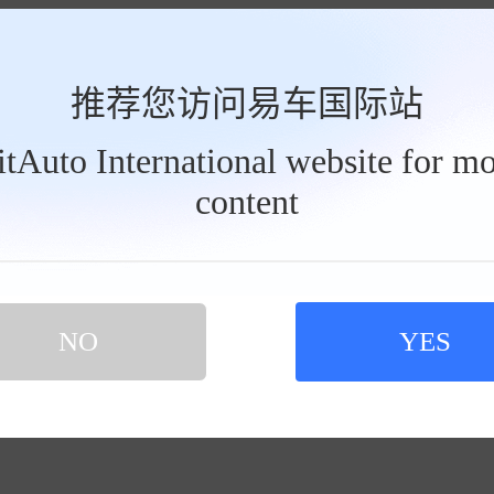
推荐您访问易车国际站
BitAuto International website for mo
content
NO
YES