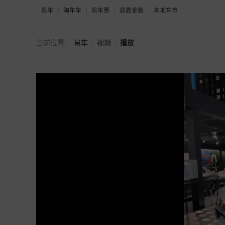
易车
淘车车
易车惠
易鑫金融
本地车市
>
>
当前位置：
易车
视频
播放
从赛道到街道：领克GT，为梦而生；领克10，为驾驶者