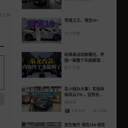
何？
车立场
弯道之王，领克10+
大力学姐
哈弗枭龙改款曝光，怀
挡一装整个车舱都清爽
了
轮下无限
花小钱办大事！实拍体
验风云T9L，这性价比
有点狠
嘻哈车
车壹点评
共2746期
双生锋芒 领克10&领克