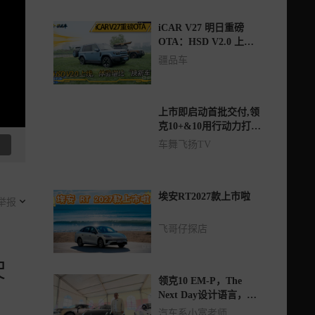
iCAR V27 明日重磅
OTA：HSD V2.0 上
线，体验堪比“换新车”
疆品车
上市即启动首批交付,领
克10+&10用行动力打破
用户等待焦虑！
车舞飞扬TV
埃安RT2027款上市啦
举报
飞哥仔探店
驶
领克10 EM-P，The
Next Day设计语言，整
体设计和用料表现如
汽车系小富老师