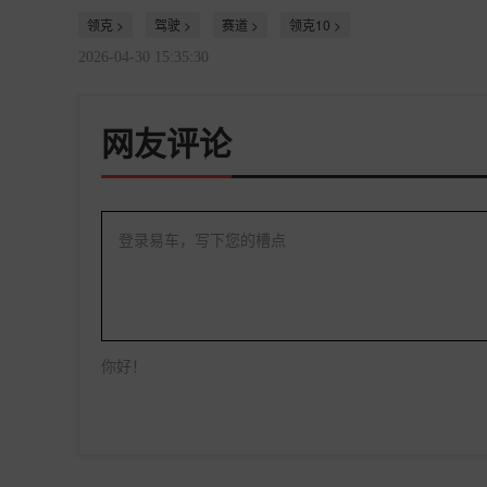
领克 >
驾驶 >
赛道 >
领克10 >
2026-04-30 15:35:30
网友评论
登录易车，写下您的槽点
你好！