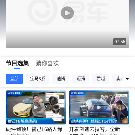
07:55
节目选集
猜你喜欢
全部
宝马3系
速腾
迈腾
君越
奥迪Q3
硬件到顶！智己L6路人缘
开着凯迪去拉客，全新