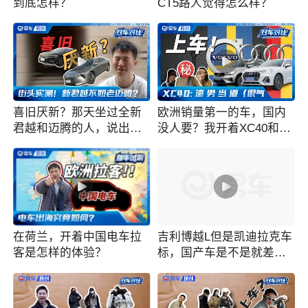
到底怎样？
CT5路人觉得怎么样？
喜旧厌新？那天坐过全新
欧洲销量第一的车，国内
君越和迈腾的人，说出了
没人要？我开着XC40和Q3
真心话
找到了答案
在荷兰，开着中国电车拉
吉利博越L但是凯迪拉克车
客是怎样的体验？
标，国产车是不是就差个
标？