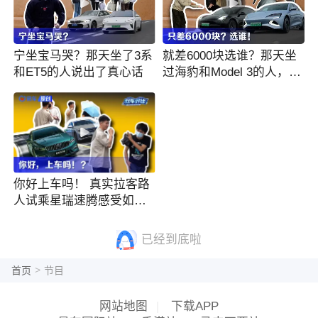
宁坐宝马哭？那天坐了3系
就差6000块选谁？那天坐
和ET5的人说出了真心话
过海豹和Model 3的人，说
出了真心话
你好上车吗！ 真实拉客路
人试乘星瑞速腾感受如
何？
已经到底啦
>
首页
节目
网站地图
|
下载APP