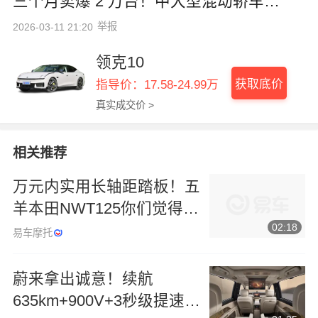
三个月卖爆 2 万台！中大型混动轿车天
花板
举报
2026-03-11 21:20
领克10
获取底价
指导价：17.58-24.99万
真实成交价 >
相关推荐
万元内实用长轴距踏板！五
羊本田NWT125你们觉得怎
02:18
么样？
易车摩托
蔚来拿出诚意！续航
635km+900V+3秒级提速，