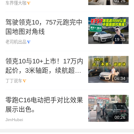
01:25
全新ES8价格给力
车界懂大咖
驾驶领克10，757元跑完中
国地图对角线
19:31
老司机出品
领克10与10+上市！17万内
起价，3米轴距，续航超
06:34
500公里，性能强
丁丁说车
零跑C16电动把手对比效果
展示出色。
00:26
JimHubei