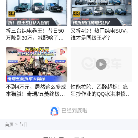
拆三台纯电卷王！昔日50
又拆4台！热门纯电SUV，
万降到30万，减配啥了？
谁才是同级王者？
大唐居然最惊喜？
不到4万元，居然这么多成
性能拉胯、乙醛超标！疯
本猫腻！奇瑞/五菱终极对
狂抄作业的QQ冰淇淋惨遭
拆
五菱神车打脸？
已经到底啦
>
首页
节目