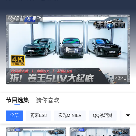
08-07 10:00 更新
43:41
节目选集
猜你喜欢
全部
蔚来ES8
宏光MINIEV
QQ冰淇淋
智己L