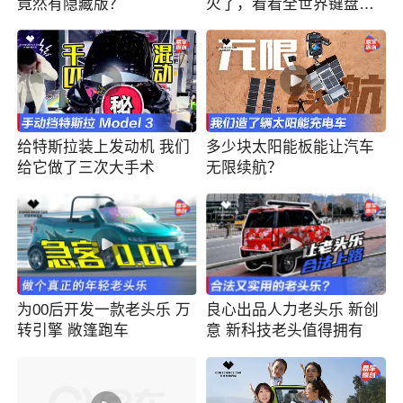
竟然有隐藏版？
火了，看看全世界键盘车
神怎么说
给特斯拉装上发动机 我们
多少块太阳能板能让汽车
给它做了三次大手术
无限续航？
为00后开发一款老头乐 万
良心出品人力老头乐 新创
转引擎 敞篷跑车
意 新科技老头值得拥有