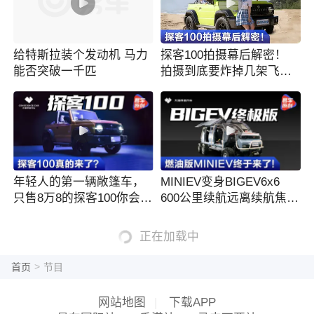
给特斯拉装个发动机 马力
探客100拍摄幕后解密！
能否突破一千匹
拍摄到底要炸掉几架飞
机？
年轻人的第一辆敞篷车，
MINIEV变身BIGEV6x6
只售8万8的探客100你会买
600公里续航远离续航焦
吗？
虑？
正在加载中
>
首页
节目
网站地图
|
下载APP