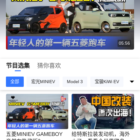
05:56
节目选集
猜你喜欢
全部
宏光MINIEV
Model 3
宝骏KiWi EV
探客
五菱MINIEV GAMEBOY
给特斯拉装发动机，海外