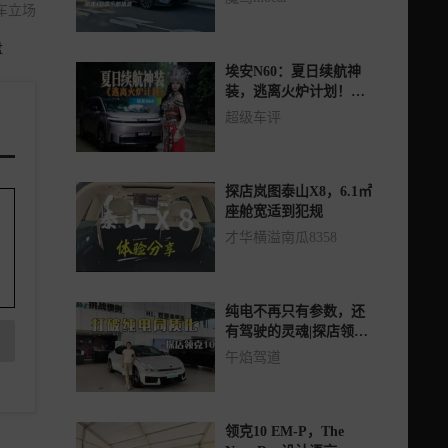
车立场
盘
埃安N60：夏日续航神
装，逃离火炉计划！看
女车主极限闯关！
超级车评
探店岚图泰山X8，6.1㎡
座舱宽适到犯规
才华横溢南瓜8358
纯电不再只有参数，还
有驾驶的灵魂|探店领克
10
午焰驾道
领克10 EM-P，The