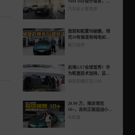
Next Day设计语言，整
体设计和用料表现如
汽车系小富老师
何？
造型和配置均破圈，领
克10有插混有纯电如何
选？16-17万值不值？
枫行视界
启境GX7全球首秀！华
为乾崑技术加持，这台
“阔”五座SUV要爆了？
满足的藏红花1509
20.99 万，探店领克
10+，吉利正面迎战小米
SU7
车知事