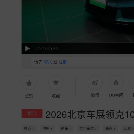
00:00
/
01:58
请先
登录
或
注册
点赞
收藏
微博
QQ空间
2026北京车展领克10
原创
领克 >
功率 >
刹车 >
北京车展 >
底盘 >
四驱 >