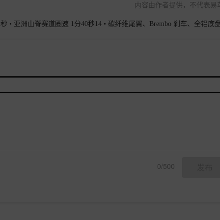
内容由作者提供，不代表易
3.2秒 • 亚洲山脊赛道圈速 1分40秒14 • 碳纤维尾翼、Brembo 刹车、全铝底
0/500
发布