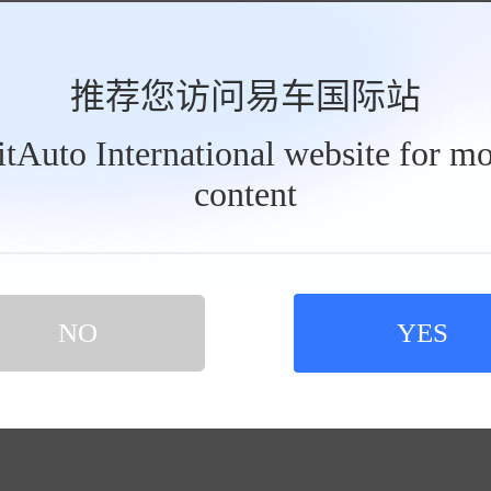
推荐您访问易车国际站
BitAuto International website for mo
content
NO
YES