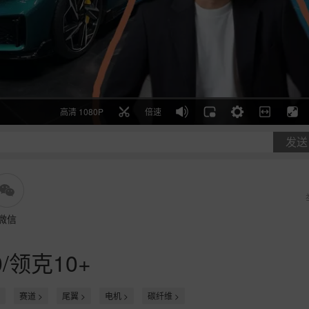
高清 1080P
倍速
发送
微信
/领克10+
赛道 >
尾翼 >
电机 >
碳纤维 >