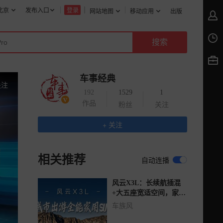
北京
发布入口
登录
网站地图
移动应用
出版
车事经典
关注
192
1529
1
作品
粉丝
关注
+ 关注
相关推荐
自动连播
风云X3L：长续航插混
+大五座宽适空间，家用
高性价比紧凑型SUV？
车族风