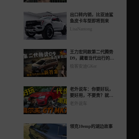
出口转内销，比亚迪鲨
鱼皮卡车型即将到来
LisaNantong
王力宏同款第二代腾势
D9，藏着当代出行的新
答案
极客安迪GKer
老外说车：你要好玩，
要好用，不要贵？就是
高尔夫GTImk7
老外说车
领克10emp的湖边故事