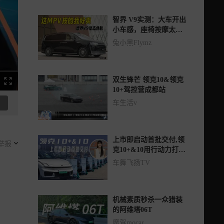
智界 V9实测：大车开出
小车感，座椅按摩太上
头
兔小黑Flymz
双生锋芒 领克10&领克
10+驾控营成都站
车生活v
上市即启动首批交付,领
举报
克10+&10用行动力打破
用户等待焦虑！
车舞飞扬TV
机械素质秒杀一众猎装
的阿维塔06T
魔驾mocar