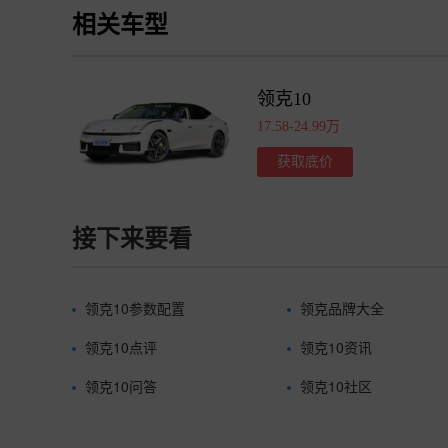
相关车型
领克10
17.58-24.99万
获取底价
接下来要看
领克10参数配置
领克品牌大全
领克10点评
领克10资讯
领克10问答
领克10社区