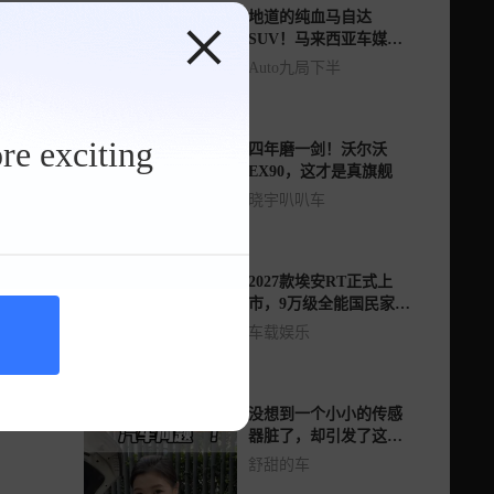
地道的纯血马自达
SUV！马来西亚车媒体
验马自达EZ-60
Auto九局下半
re exciting
四年磨一剑！沃尔沃
EX90，这才是真旗舰
晓宇叭叭车
2027款埃安RT正式上
市，9万级全能国民家
轿，配宁德时代电池！
车载娱乐
没想到一个小小的传感
器脏了，却引发了这么
多的故障现象！
舒甜的车