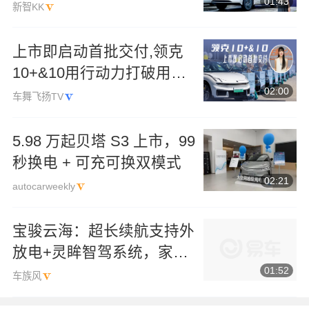
01:43
新智KK
上市即启动首批交付,领克
10+&10用行动力打破用户
02:00
等待焦虑！
车舞飞扬TV
5.98 万起贝塔 S3 上市，99
秒换电 + 可充可换双模式
02:21
autocarweekly
宝骏云海：超长续航支持外
放电+灵眸智驾系统，家庭
01:52
出游优选新能源SUV
车族风