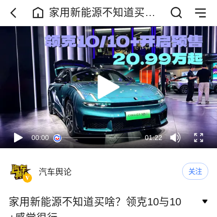
家用新能源不知道买
啥？领克10与10+感觉很
行
00:00
01:22
汽车舆论
关注
家用新能源不知道买啥？领克10与10