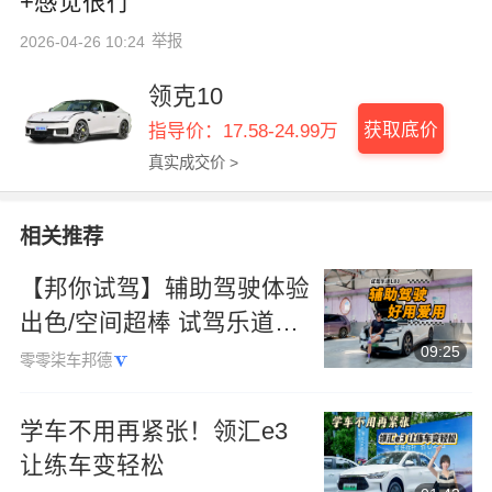
+感觉很行
举报
2026-04-26 10:24
领克10
获取底价
指导价：17.58-24.99万
真实成交价 >
相关推荐
【邦你试驾】辅助驾驶体验
出色/空间超棒 试驾乐道
L80
09:25
零零柒车邦德
学车不用再紧张！领汇e3
让练车变轻松