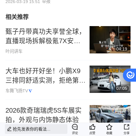
举报
2026-03-19 15:51
相关推荐
甄子丹带真功夫享誉全球，
直播现场拆解极氪7X安全
04:19
“底牌‘’
叶问讲车
大车也好开好坐！小鹏X9
三排同舒适实测，拒绝第三
07:05
排小板凳
车舞飞扬TV
2026款奇瑞瑞虎5S车展实
拍，外观与内饰静态体验
05:05
抢先发表你的看法...
汽车人bingo
评论
点赞
收藏
分享