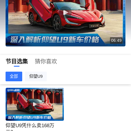
06:49
节目选集
猜你喜欢
全部
仰望U9
仰望U9凭什么卖168万