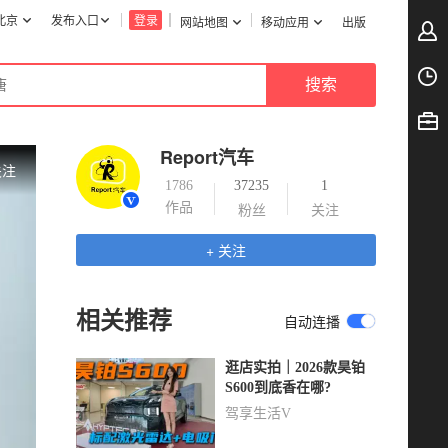
北京
发布入口
登录
网站地图
移动应用
出版
Report汽车
关注
1786
37235
1
作品
粉丝
关注
+ 关注
相关推荐
自动连播
逛店实拍｜2026款昊铂
S600到底香在哪?
驾享生活V