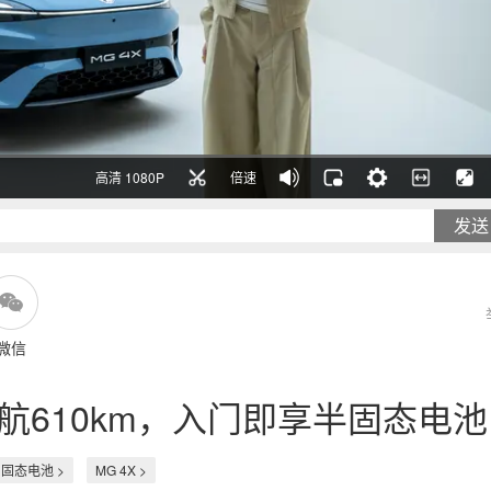
高清 1080P
倍速
发送
微信
续航610km，入门即享半固态电池
固态电池 >
MG 4X >