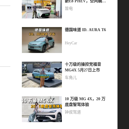
新E8 PHEV，空间确实
好用
皆电
德国味道 ID. AURA T6
HeyCar
十万级的操控党福音
MG4X 5月27日上市
车角儿
10 万级 MG 4X，20 万
底盘智驾体验
钟叔驾道