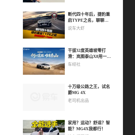
断代四十年后，捷豹重
启TYPE之名，聊聊捷
豹F-Type
说车大虾
干拔32度英雄坡零打
滑：岚图泰山X8用一场
穿越撕掉城市SUV“软脚
车经社
虾”标签
十万级公路之王，试名
爵MG 4X
老司机出品
家用？运动？舒适？智
能？MG4X我都行！