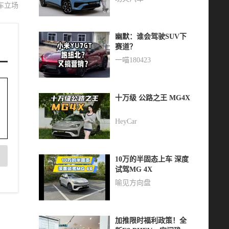
车立场
幽默：谁会驾驶SUV下
赛道？
一喵180423
十万级 公路之王 MG4X
HeyCar
10万的半固态上车 深度
试驾MG 4X
喻见方向盘
加推限时福利政策！全