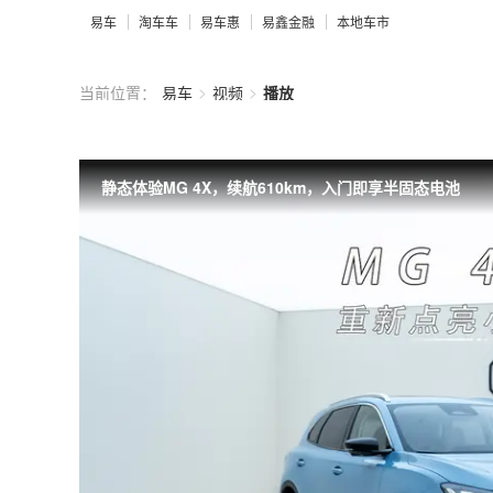
易车
淘车车
易车惠
易鑫金融
本地车市
>
>
当前位置：
易车
视频
播放
静态体验MG 4X，续航610km，入门即享半固态电池