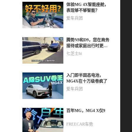
体验MG 4X智能座舱，
表现够不够智能？
爱车兵团
腾势N9和D9，您在商务
接待或家庭出行时更倾
向于选择哪一款？
七芝士hi
入门即半固态电池，
MG4X在十万级卷疯了
爱车兵团
百年MG，MG4 X仅9
FREECAR车势