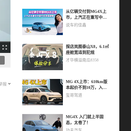
从亿辆交付到MG4X上
市，上汽正在重写中国
汽车市场规则
说车的佳鑫
探店岚图泰山X8，6.1㎡
座舱宽适到犯规
才华横溢南瓜8358
MG 4X上市：610km版
举报
本起价不到10万，入门
即配半固态真香
玺哥驾道
MG4X 入门就上半固
态，太卷了！
功夫汽车