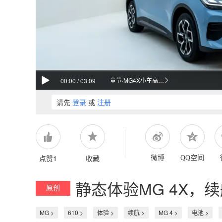
章节·MG4X小车高阶体验评测
00:00
/
03:09
请先
登录
或
注册
点赞1
收藏
微博
QQ空间
静态体验MG 4X，
原创
MG >
610 >
体验 >
续航 >
MG 4 >
电池 >