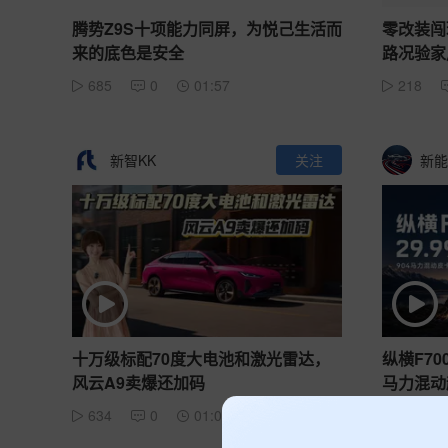
腾势Z9S十项能力同屏，为悦己生活而
零改装闯
来的底色是安全
路况验家
685
0
01:57
218
新智KK
关注
新能
十万级标配70度大电池和激光雷达，
纵横F70
风云A9卖爆还加码
马力混动
634
0
01:05
438