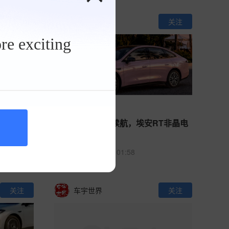
关注
知行动力
关注
re exciting
充+零甲
不靠堆电池的长续航，埃安RT非晶电
驱技术解析
419
0
01:58
关注
车宇世界
关注