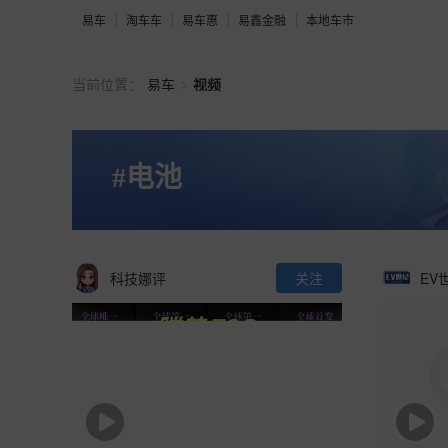
易车
淘车车
易车惠
易鑫金融
本地车市
>
当前位置：
易车
视频
#电池
科技娜评
关注
EV