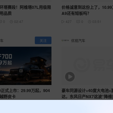
环塔赛段！阿维塔07L用极限
价格诚意到这份上了，10.9
用品质
A9还有短板吗？
0
02:47
427
0
03:51
车
关注
优视汽车
0正式上市：29.99万起，904
豪车同源设计+40度大电池+
越野皮卡
达，东风日产NX7这波“降维
点狠
0
00:47
714
0
03:49