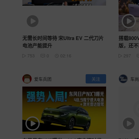
无需长时间等待 宋Ultra EV 二代刀片
搭载80
电池产能提升
版，还不
753
0
02:16
297
爱车兵团
关注
车尚