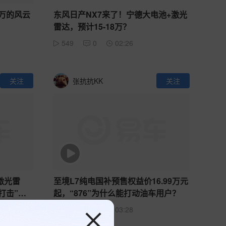
9万的风云
东风日产NX7来了！宁德大电池+激光
雷达，预计15-18万？
549
0
02:26
关注
张抗抗KK
关注
激光雷
至境L7纯电国补预售权益价16.99万元
打击”有
起，“876”为什么能打动油车用户？
616
0
03:28