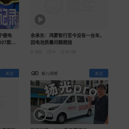
宁德电
余承东：鸿蒙智行至今没有一台车，
027款埃
因电池质量问题燃烧
233
0
01:25
关注
新八闲唠
关注