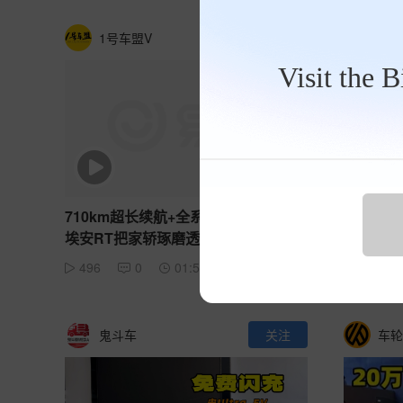
1号车盟V
关注
尹哥
Visit the 
710km超长续航+全系宁德电池，27款
怎么买到
埃安RT把家轿琢磨透了？
至境L7
496
0
01:58
784
鬼斗车
关注
车轮哥