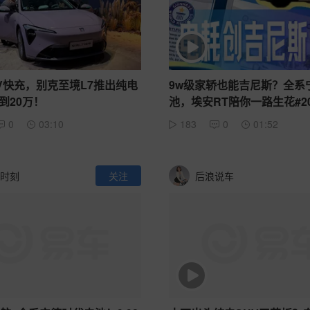
0V快充，别克至境L7推出纯电
9w级家轿也能吉尼斯？全系
到20万！
池，埃安RT陪你一路生花#2
安RT
0
03:10
183
0
01:52
时刻
关注
后浪说车