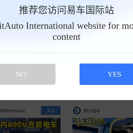
推荐您访问易车国际站
普及新能源
关注
车轮哥Wheelsboy
BitAuto International website for mo
content
隐藏电量更大的电池？#别克
纯电紧凑SUV新卷王？3C快
NO
YES
纯电 #两个人的满配座驾
醛只要10万级！
0
09:12
406
0
05:42
Wheelsboy
关注
阿川说车