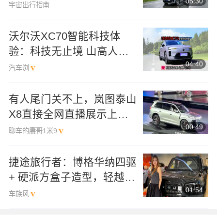
05:30
宇宙出行指南
沃尔沃XC70智能科技体
验：科技无止境 山高人为
04:40
峰
汽车浏
有人尾门关不上，岚图泰山
X8直接全网直播展示上交
00:49
叉轴！
聊车的赓哥1米9
捷途旅行者：博格华纳四驱
+ 硬派方盒子造型，轻越野
01:54
家用SUV
车族风