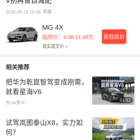
V别再盲目减配
举报
2026-05-11 16:56
MG 4X
获取底价
指导价：9.98-11.68万
真实成交价 >
相关推荐
把华为乾崑智驾变成刚需，
就看星海V6
01:12
大car秀
试驾岚图泰山X8，实力如
何？