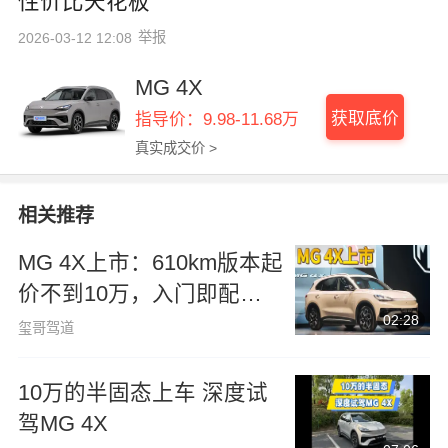
性价比天花板
举报
2026-03-12 12:08
MG 4X
获取底价
指导价：9.98-11.68万
真实成交价 >
相关推荐
MG 4X上市：610km版本起
价不到10万，入门即配半
02:28
固态真香
玺哥驾道
10万的半固态上车 深度试
驾MG 4X