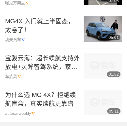
07:06
喻见方向盘
MG4X 入门就上半固态，
太卷了！
05:01
功夫汽车
宝骏云海：超长续航支持外
放电+灵眸智驾系统，家庭
01:52
出游优选新能源SUV
车族风
为什么选 MG 4X？拒绝续
航盲盒，真实续航更靠谱
05:11
autocarweekly