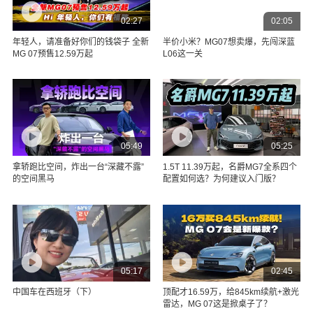
02:27
02:05
年轻人，请准备好你们的钱袋子 全新
半价小米？MG07想卖爆，先闯深蓝
MG 07预售12.59万起
L06这一关
05:49
05:25
拿轿跑比空间，炸出一台“深藏不露”
1.5T 11.39万起，名爵MG7全系四个
的空间黑马
配置如何选？为何建议入门版？
05:17
02:45
中国车在西班牙（下）
顶配才16.59万，给845km续航+激光
雷达，MG 07这是掀桌子了？