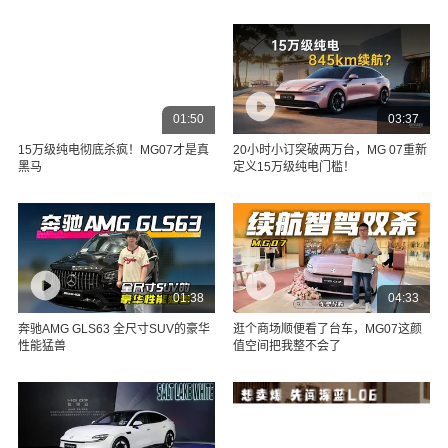
01:50
03:37
15万级纯电彻底杀疯！MG07才是真
20小时小订突破两万台，MG 07重新
黑马
定义15万级纯电门槛！
01:38
04:33
奔驰AMG GLS63 全尺寸SUV的豪华
逛个商场顺便看了台车，MG07这颜
性能猛兽
值空间把我整不会了