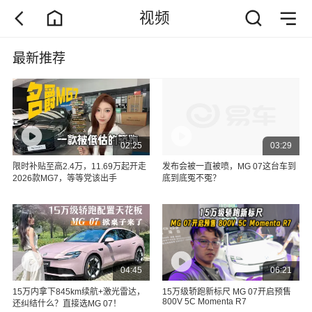
视频
最新推荐
02:25
03:29
限时补贴至高2.4万，11.69万起开走
发布会被一直被喷，MG 07这台车到
2026款MG7，等等党该出手
底到底冤不冤？
04:45
06:21
15万内拿下845km续航+激光雷达，
15万级轿跑新标尺 MG 07开启预售
800V 5C Momenta R7
还纠结什么？直接选MG 07！