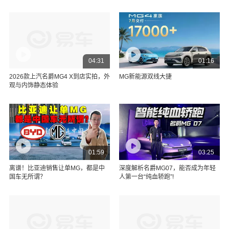
04:31
01:16
2026款上汽名爵MG4 X到店实拍，外
MG新能源双线大捷
观与内饰静态体验
01:59
03:25
离谱！比亚迪销售让单MG，都是中
深度解析名爵MG07，能否成为年轻
国车无所谓？
人第一台“纯血轿跑”!