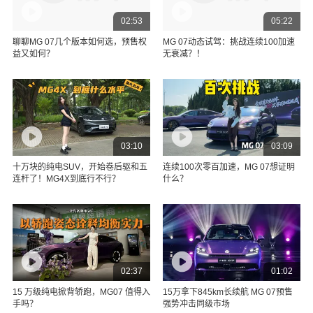
02:53
05:22
聊聊MG 07几个版本如何选，预售权
MG 07动态试驾：挑战连续100加速
益又如何？
无衰减？！
03:10
03:09
十万块的纯电SUV，开始卷后驱和五
连续100次零百加速，MG 07想证明
连杆了！MG4X到底行不行？
什么？
02:37
01:02
15 万级纯电掀背轿跑，MG07 值得入
15万拿下845km长续航 MG 07预售
手吗？
强势冲击同级市场