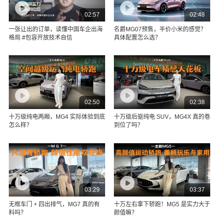
02:57
02:48
一张让出的订单，读懂中国车企出海
名爵MG07预售，半价小米的感觉？
格局 #包容开放技术自信
具体配置怎么选？
02:50
02:38
十万级纯电两厢，MG4 实际体验到底
十万级后驱纯电 SUV，MG4X 真的卷
怎么样？
到位了吗？
03:29
03:37
无框车门 + 四出排气，MG7 真的有
十万左右拿下轿跑！MG5 是实力大于
料吗？
颜值嘛？