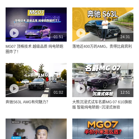
01:51
24:31
MG07 顶格技术 越级品质 纯电轿跑
落地近400万的AMG，贵得比肩宾利
圈炸了！
01:02
12:51
奔驰S63L AMG有何魅力？
大熊沉浸式试车名爵MG 07 610旗舰
版 智能纯电轿跑~沉浸式体验