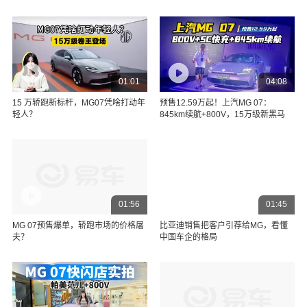
01:01
04:08
15 万轿跑新标杆，MG07凭啥打动年
预售12.59万起！上汽MG 07：
轻人？
845km续航+800V，15万级新黑马
01:56
01:45
MG 07预售爆单，轿跑市场的价格屠
比亚迪销售把客户引荐给MG，看懂
夫？
中国车企的格局