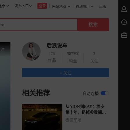
北京
发布入口
登录
网站地图
移动应用
出版
后浪说车
关注
176
387390
3
作品
粉丝
关注
+ 关注
相关推荐
自动连播
从AION到RAY：埃安
第十年，扔掉参数拥抱
热爱
极速车场