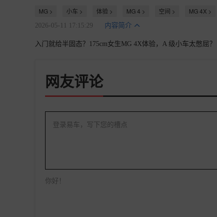
MG >
小车 >
体验 >
MG 4 >
空间 >
MG 4X >
2026-05-11 17:15:29
内容简介
入门就给半固态？175cm女生MG 4X体验，A 级小车太憋屈？
网友评论
登录易车，写下您的槽点
你好！