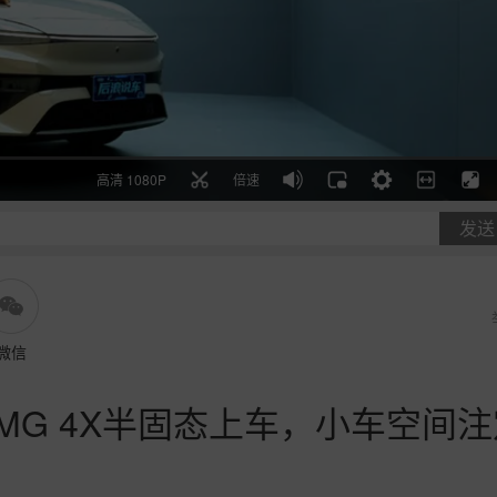
高清 1080P
倍速
发送
微信
MG 4X半固态上车，小车空间注