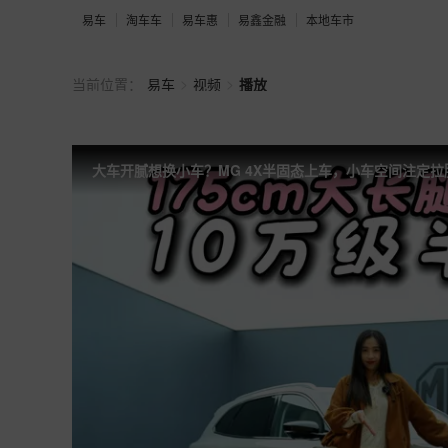
易车
淘车车
易车惠
易鑫金融
本地车市
>
>
当前位置：
易车
视频
播放
大车开腻想换小车？MG 4X半固态上车，小车空间注定拉