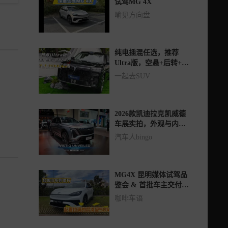
试驾MG 4X
喻见方向盘
纯电插混任选，推荐
Ultra版，空悬+后转+四
激光，岚图泰山X8上市
一起去SUV
2026款凯迪拉克凯威德
车展实拍，外观与内饰
静态体验
汽车人bingo
MG4X 昆明媒体试驾品
鉴会 & 首批车主交付仪
式
咖啡车语