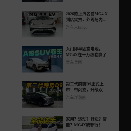
2026款上汽名爵MG4 X
到店实拍，外观与内饰
静态体验
汽车人bingo
入门即半固态电池，
MG4X在十万级卷疯了
爱车兵团
第二代腾势D9正式上
市！带闪充，升级双阀
云辇-C！
汽车洋葱圈
家用？运动？舒适？智
能？MG4X我都行！