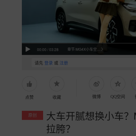
章节·MG4X小车空间实测
00:00
/
03:28
请先
登录
或
注册
点赞
收藏
微博
QQ空间
大车开腻想换小车？
原创
拉胯？