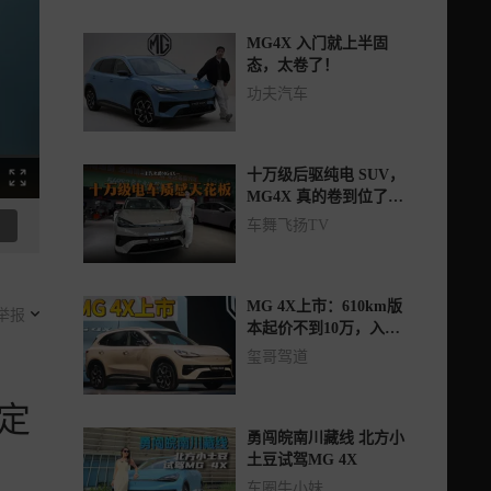
MG4X 入门就上半固
态，太卷了！
功夫汽车
十万级后驱纯电 SUV，
MG4X 真的卷到位了
吗？
车舞飞扬TV
MG 4X上市：610km版
举报
本起价不到10万，入门
即配半固态真香
玺哥驾道
定
勇闯皖南川藏线 北方小
土豆试驾MG 4X
车圈牛小妹