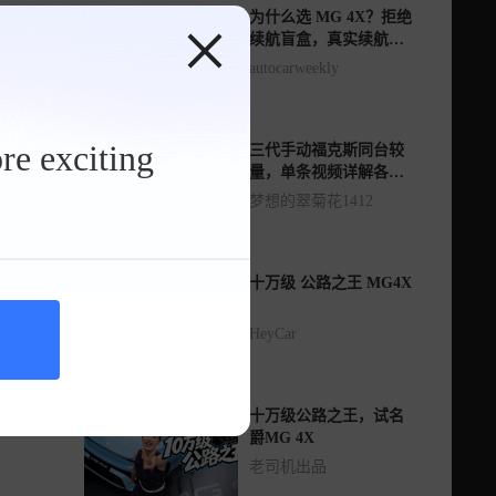
为什么选 MG 4X？拒绝
续航盲盒，真实续航更
靠谱
autocarweekly
re exciting
三代手动福克斯同台较
量，单条视频详解各代
优劣、驾驶体验及常见
梦想的翠菊花1412
通病
十万级 公路之王 MG4X
HeyCar
十万级公路之王，试名
爵MG 4X
老司机出品