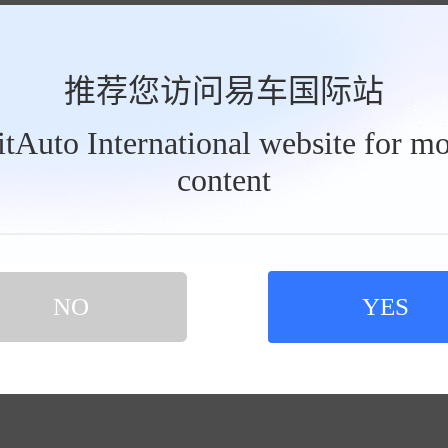
推荐您访问易车国际站
BitAuto International website for mo
content
NO
YES