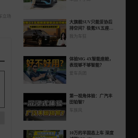
车立场
大旗舰SUV只能妥协后
排空间？极氪9X五座版
重塑豪华出行标准
我为车狂
体验MG 4X智能座舱，
表现够不够智能？
爱车兵团
第一视角体验：广汽丰
田铂智7
车族风
10万的半固态上车 深度