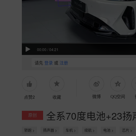
00:00
/
04:21
请先
登录
或
注册
点赞2
收藏
微博
QQ空间
全系70度电池+23
原创
轿跑 >
扬声器 >
车机 >
续航 >
电池 >
芯片 >