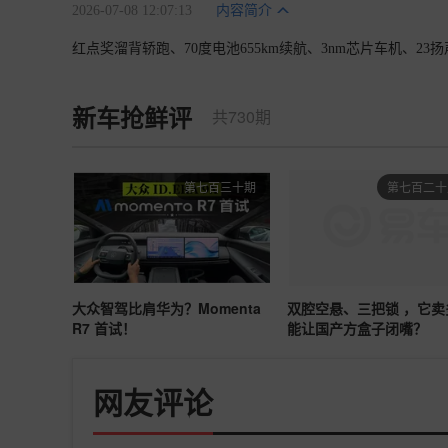
2026-07-08 12:07:13
内容简介
红点奖溜背轿跑、70度电池655km续航、3nm芯片车机、2
新车抢鲜评
共730期
第七百三十期
第七百二十
大众智驾比肩华为？Momenta
双腔空悬、三把锁 ，它卖
R7 首试！
能让国产方盒子闭嘴？
网友评论