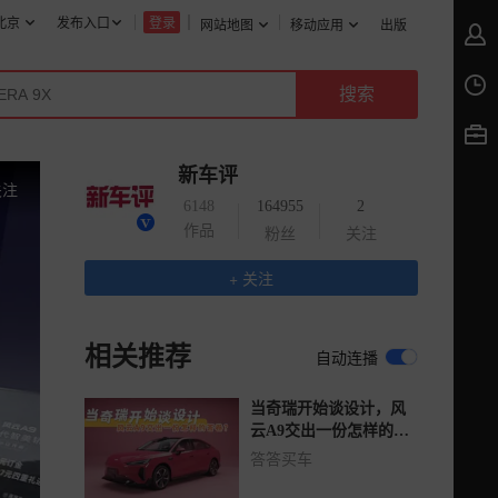
北京
发布入口
登录
网站地图
移动应用
出版
新车评
关注
6148
164955
2
作品
粉丝
关注
+ 关注
相关推荐
自动连播
当奇瑞开始谈设计，风
云A9交出一份怎样的答
卷？
答答买车