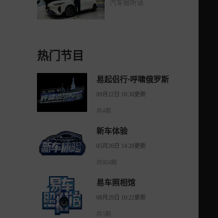
汽车很听话
热门节目
易起侣行·呼啸俄罗斯
09月22日 10:30更新
共4期
新车体验
05月26日 14:20更新
共804期
易车照相馆
08月29日 10:22更新
共5期