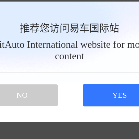
推荐您访问易车国际站
BitAuto International website for mo
风云A9报价
风云A9图片
content
风云A9降价
风云A9裸车价
NO
YES