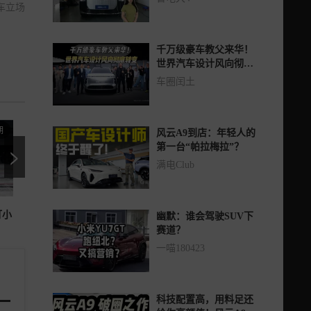
车立场
千万级豪车教父来华！
世界汽车设计风向彻底
转变
车圈闰土
期
第七百二十六期
第七百二十五期
风云A9到店：年轻人的
>
第一台“帕拉梅拉”？
满电Club
打小
大空间、长续航、还智能，家用
网上骂得最狠的车，凭啥卖得最
幽默：谁会驾驶SUV下
插混MPV标准答案
疯？
赛道？
一喵180423
科技配置高，用料足还