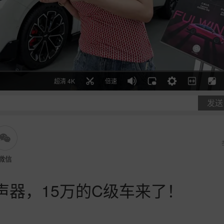
超清 4K
倍速
发送
微信
扬声器，15万的C级车来了！