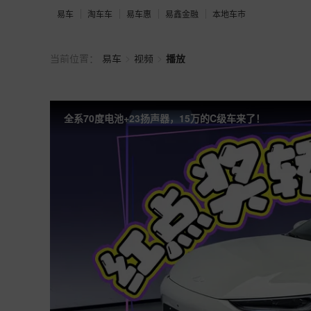
易车
淘车车
易车惠
易鑫金融
本地车市
>
>
当前位置：
易车
视频
播放
全系70度电池+23扬声器，15万的C级车来了！