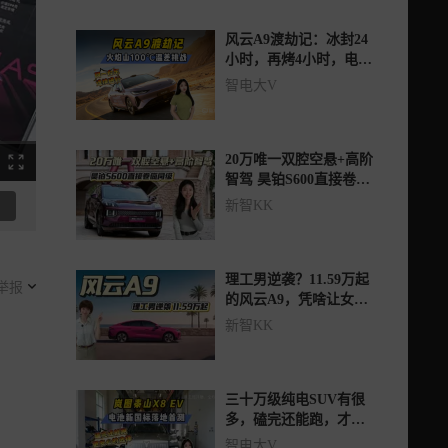
风云A9渡劫记：冰封24
小时，再烤4小时，电池
居然……
智电大V
20万唯一双腔空悬+高阶
智驾 昊铂S600直接卷疯
同级
新智KK
理工男逆袭？11.59万起
举报
的风云A9，凭啥让女生
和年轻人抢着买
新智KK
三十万级纯电SUV有很
多，磕完还能跑，才是
更安心的选择！
智电大V