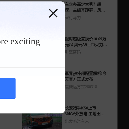
车企办高定大秀？超
模、主编齐蹲群，风云
A9到底藏了什么大招？
智行马力
re exciting
限时超级置换价10.69万
元起 风云A9上市火力全
开
引擎密码
享界g9外部配置解析!今
天官方正式发布
焦糖远方宝280318
长安猎手K50上市
30kW外放电 工地田野
随便造
出发咯汽车人