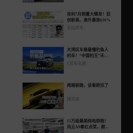
吉利7月销量大爆发！狂
创新高、海外暴涨616%
全民舆车
大湾区车展最懂钓鱼人
的车！“中国钓王”天元
邓刚共创的山海炮Hi4-T
E区车友圈
钓鱼共创版
两厢轿跑，该看欧拉了
辣车族
15万级最美纯电轿跑！
风云A9拿红点奖，颜值
配置直接越级