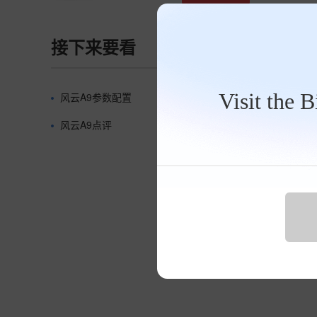
接下来要看
Visit the 
风云A9参数配置
奇瑞风云品牌大全
风云A9点评
风云A9资讯