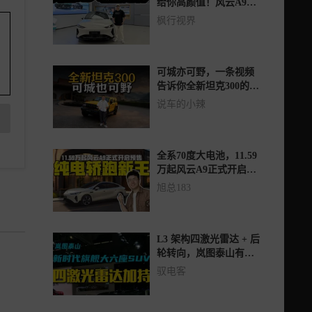
给你高颜值！风云A9是
奇瑞的破圈之作吗？
枫行视界
可城亦可野，一条视频
告诉你全新坦克300的
“可玩性”有多高？
说车的小辣
全系70度大电池，11.59
万起风云A9正式开启预
售
旭总183
L3 架构四激光雷达 + 后
轮转向，岚图泰山有多
能打？
驭电客