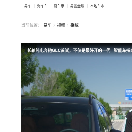
易车
淘车车
易车惠
易鑫金融
本地车市
>
>
当前位置：
易车
视频
播放
长轴纯电奔驰GLC首试，不仅是最好开的一代 | 智能车指