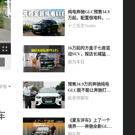
纯电奔驰GLC预售34.9
万起，配置很堆料，上
市价格多少合适？
十三先生Studio
16万起的方盒子七座混
动SUV，探店长城猛龙
PLUS，家用越野都能行
我为车狂
预售34.9万的奔驰纯电
举报
GLC能不能让奔驰打个
翻身仗?看看这4点
赵老师聊车
车
《夏东评车》上了一个
境界——奔驰全新GLC
长轴纯电中型SUV
踢车帮