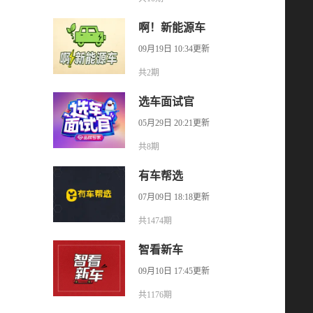
啊！新能源车
09月19日 10:34更新
共2期
选车面试官
05月29日 20:21更新
共8期
有车帮选
07月09日 18:18更新
共1474期
智看新车
09月10日 17:45更新
共1176期