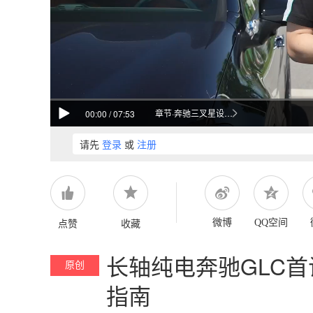
章节·奔驰三叉星设计解析
00:00
/
07:53
请先
登录
或
注册
点赞
收藏
微博
QQ空间
长轴纯电奔驰GLC首
原创
指南