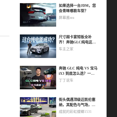
如果选择一台JDM，您
会青睐哪款车型？
屏幕酱sea
尺寸超卡宴短板全补
齐！奔驰GLC纯电这次
能成功？
车主之家
奔驰 GLC 纯电 VS 宝马
iX3 到底怎么选？一句
话总结：宝马赢麻了
丁丁说车
街头偶遇顶级迈凯伦塞
纳，其配色与气场，堪
称行走的艺术品。
成就的彩虹螳螂1531