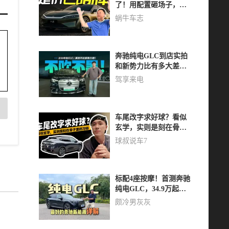
了！用配置砸场子，盲
猜23万起步能热销？
蜗牛车志
奔驰纯电GLC到店实拍
和新势力比有多大差
距？
驾享来电
车尾改字求好球？看似
玄学，实则是刻在骨子
里的习俗
球叔说车7
标配4座按摩！首测奔驰
纯电GLC，34.9万起续
航703km
颇冷男灰灰