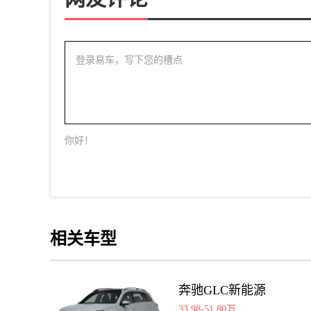
登录易车，写下您的槽点
你好！
相关车型
奔驰GLC新能源
33.98-51.80万