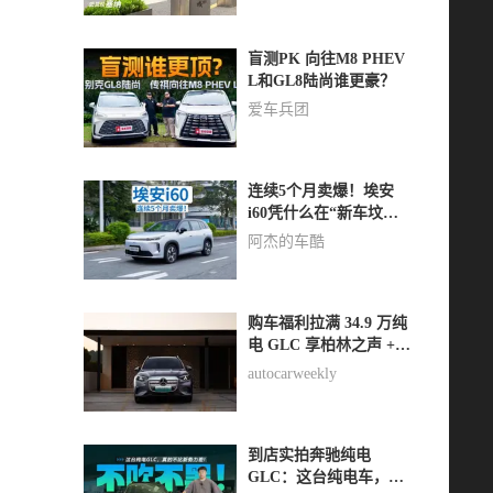
盲测PK 向往M8 PHEV
L和GL8陆尚谁更豪？
爱车兵团
连续5个月卖爆！埃安
i60凭什么在“新车坟场”
里杀出重围？
阿杰的车酷
购车福利拉满 34.9 万纯
电 GLC 享柏林之声 +
全套座椅赠送
autocarweekly
到店实拍奔驰纯电
GLC：这台纯电车，真