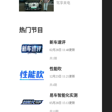
的不比新势力差
驾享来电
热门节目
新车速评
02月28日 11:48更新
共1期
性能吹
12月23日 11:21更新
共4期
易车智能化实测
05月28日 15:13更新
共10期