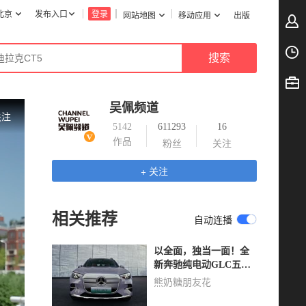
北京
发布入口
登录
网站地图
移动应用
出版
吴佩频道
关注
5142
611293
16
作品
粉丝
关注
+ 关注
相关推荐
自动连播
以全面，独当一面！全
新奔驰纯电动GLC五座
高配-鎏金版预售34.9万
熊奶糖朋友花
起！