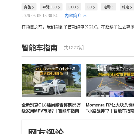
奔驰 >
奔驰GLC >
GLC >
LC >
电动 >
纯电 >
2026-06-05 13:30:54
内容简介
在预售之前，我们拿到了首款纯电的GLC。在延续了过去奔驰
智能车指南
共1277期
第一千二百七十七期
第一千二百七十
全新别克GL8陆尚能否称霸25万
Momenta R7让大块头
级家用MPV市场？| 智能车指南
“小路战神”？| 智能车指
网友评论