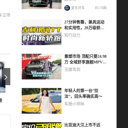
夏东评车
共578期
车立场
27分钟售罄，兼具运动
和实用性，20万级轿跑
就看吉利银河TT
知行动力
重塑市场 顶配只要24.98
万 全域舒享旗舰MPV极
期
第一千二百七十三期
第一千二百七十二期
狐问道V9上市
玉婕驾到
>
年轻人的第一台“拉
法”，回头率确实高～
是
享界G9原厂车顶帐，睡两人还
别克至境L7预售16.99万起，“
车圈小师妹
不挤 | 智能车指南
民婚车”有戏吗？| 智能车指南
比亚迪大汉上市不远