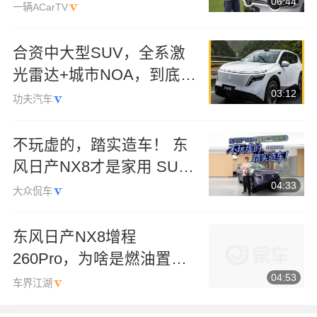
06:44
产NX8？
一辆ACarTV
合资中大型SUV，全系激
光雷达+城市NOA，到底能
03:12
不能买？
功夫汽车
不玩虚的，踏实造车！ 东
风日产NX8才是家用 SUV
04:33
该有的样子
大众侃车
东风日产NX8增程
260Pro，为啥是燃油置换
04:53
最优选？
车界江湖