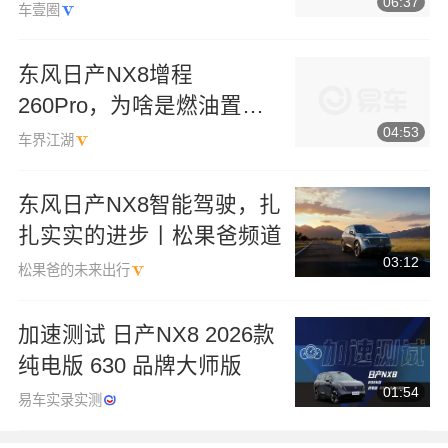
06:37
是不一样
车壹圈
东风日产NX8增程
260Pro，为啥是燃油置换
04:53
最优选？
车界江湖
东风日产NX8智能驾驶，扎
扎实实的进步丨松果爸频道
03:12
松果爸的未来出行
加速测试 日产NX8 2026款
纯电版 630 品牌大师版
01:54
易车实录实测