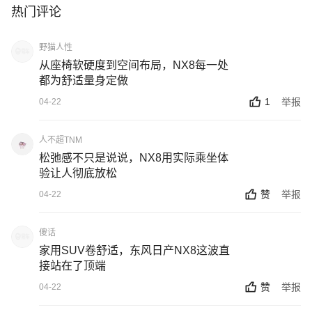
热门评论
野猫人性
从座椅软硬度到空间布局，NX8每一处
都为舒适量身定做
1
举报
04-22
人不超TNM
松弛感不只是说说，NX8用实际乘坐体
验让人彻底放松
赞
举报
04-22
傻话
家用SUV卷舒适，东风日产NX8这波直
接站在了顶端
赞
举报
04-22