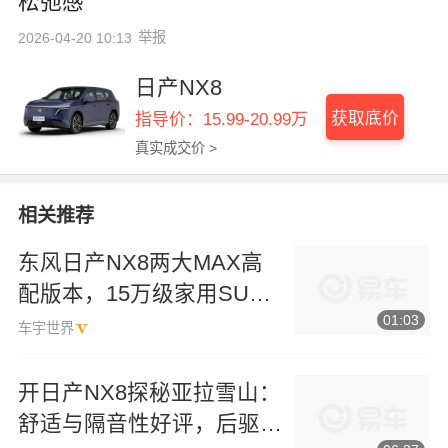
松弛感
举报
2026-04-20 10:13
日产NX8
获取底价
指导价：15.99-20.99万
真实成交价 >
相关推荐
东风日产NX8两大MAX高
配版本，15万级家用SUV
01:03
闭眼入的靠谱之选
车宇世界
开日产NX8探秘亚拉雪山：
舒适与隔音性好评，后驱就