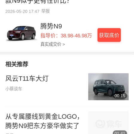
款N9似乎更有性价比？
举报
2026-05-20 17:47
腾势N9
获取底价
指导价：38.98-46.98万
真实成交价 >
相关推荐
风云T11车大灯
小蔡谈车
00:15
从专属腰线到黄金LOGO，
腾势N9把东方豪华做实了
01:41