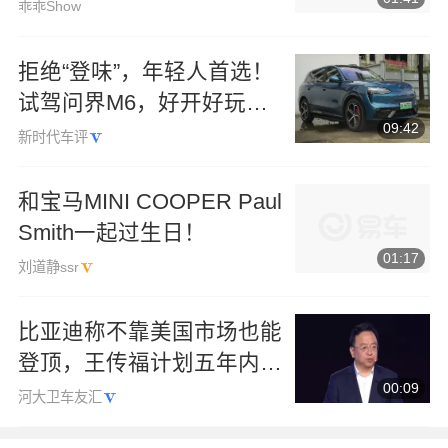
乖乖Show
拒绝“登味”，年轻人首选！
试驾问界M6，好开好玩，
09:42
还能放手办
新时代车评
和宝马MINI COOPER Paul
Smith一起过生日！
01:17
刘道静ssr
比亚迪称不靠美国市场也能
登顶，王传福计划五年内拿
00:09
下全球销量冠军，海外负责
河大卫车友汇
人称内生增长足以赶超丰田