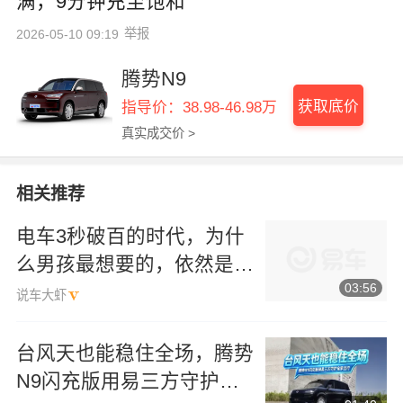
满，9分钟充至饱和
举报
2026-05-10 09:19
腾势N9
获取底价
指导价：38.98-46.98万
真实成交价 >
相关推荐
电车3秒破百的时代，为什
么男孩最想要的，依然是那
03:56
台AE86？
说车大虾
台风天也能稳住全场，腾势
N9闪充版用易三方守护全