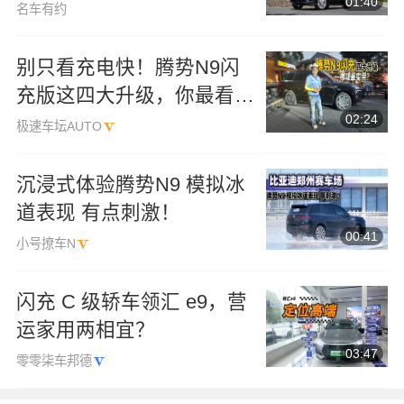
01:40
家出行
名车有约
别只看充电快！腾势N9闪
充版这四大升级，你最看重
02:24
哪一项？
极速车坛AUTO
沉浸式体验腾势N9 模拟冰
道表现 有点刺激！
00:41
小号撩车N
闪充 C 级轿车领汇 e9，营
运家用两相宜？
03:47
零零柒车邦德