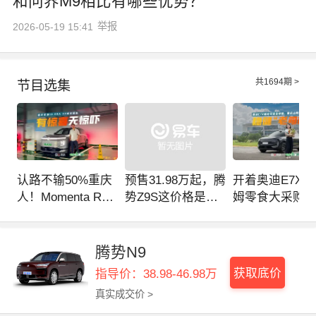
和问界M9相比有哪些优势？
举报
2026-05-19 15:41
共
1694
期 >
节目选集
认路不输50%重庆
预售31.98万起，腾
开着奥迪E7X去
人！Momenta R7
势Z9S这价格是不
姆零食大采购
首搭ID.ERA 9X，
是有点贵了？
松“拿捏”全程
懂博弈，有人味
腾势N9
获取底价
指导价：38.98-46.98万
真实成交价 >