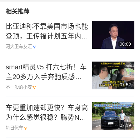
相关推荐
比亚迪称不靠美国市场也能
登顶，王传福计划五年内拿
00:09
下全球销量冠军，海外负责
河大卫车友汇
人称内生增长足以赶超丰田
smart精灵#5 打六七折！车
主20多万入手奔驰质感，
07:52
性价比出来了！
不一般的小安
车更重加速却更快？车身高
为什么感觉很稳？腾势N9
07:19
闪充版试驾
每日侃车