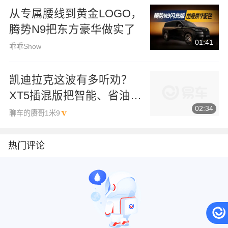
从专属腰线到黄金LOGO，
腾势N9把东方豪华做实了
01:41
乖乖Show
凯迪拉克这波有多听劝？
XT5插混版把智能、省油、
02:34
操控全凑齐了！
聊车的赓哥1米9
热门评论