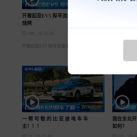
2024-07-05
开着起亚EV5 探寻流量消退后的淄博
5.0T V
烧烤
车？
180
25:56
11:55
开着起亚EV5 探寻流量消退后的淄博烧烤
5.0T V8
2024-02-07
一 帮 可 敬 的 比 亚 迪 电 车 车
我在东北开
主！！！
如何？
19
13:30
114
0