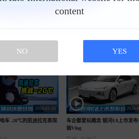
2024-03-10
2024-0
content
8，双门，硬派SUV，是什么
8 0 0 公 里 纯 电 车 春 运 挑 战 
27
04:20
，双门，硬派SUV，是什么车？
8 0 0 公 里 纯 电 车 春 运 挑 战 ！！
NO
YES
2024-01-16
2024-0
电车 -20℃的凯迪拉克表现
车企都爱玩概念 银河E8上市发布
验Vlog
8:33
80
08:57