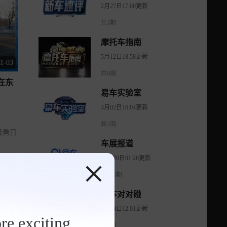
2月27日17:00更新
共1期
摩托车指南
5月12日18:58更新
1-03
共8期
在东
易车实验室
4月02日16:04更新
共3期
极看日
车展报道
11月20日01:26更新
共486期
易车对对碰
5月24日12:01更新
re exciting
共1期