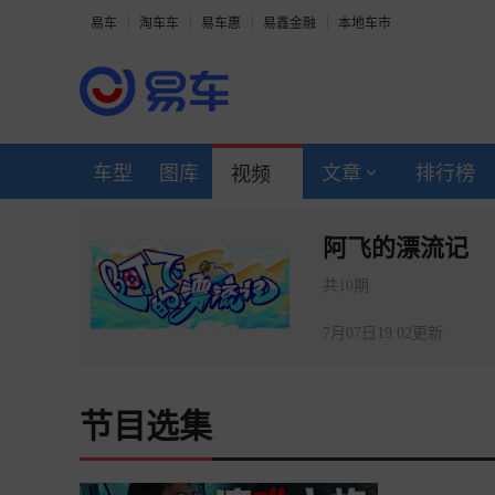
易车
淘车车
易车惠
易鑫金融
本地车市
车型
图库
文章
排行榜
视频
阿飞的漂流记
共10期
7月07日19:02更新
节目选集