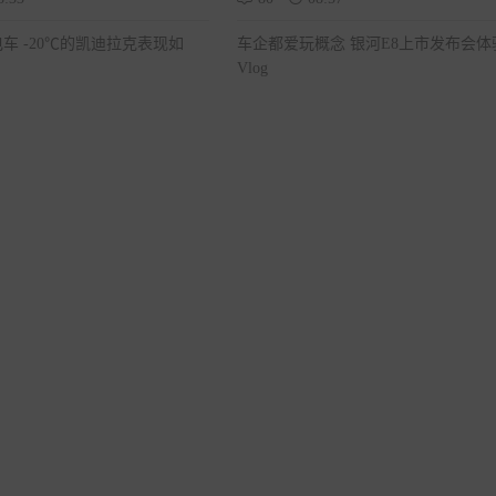
车 -20℃的凯迪拉克表现如
车企都爱玩概念 银河E8上市发布会体
Vlog