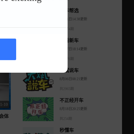
2-09
有车帮选
！！
4月11日14:38更新
共1474期
智看新车
8月07日18:14更新
共1176期
大斌说车
8月06日08:21更新
共2965期
不正经开车
1-10
8月18日20:25更新
会体
共254期
秒懂车