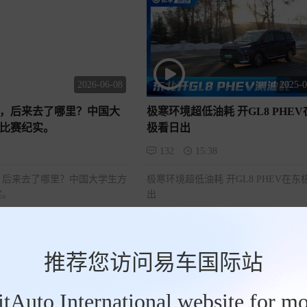
2026-06-08
2025-0
，后来去了哪里？中国大
极寒环境超低油耗 开GL8 PHEV
比赛纪实。
极看日出
132
15:38
，后来去了哪里？中国大学生方
极寒环境超低油耗 开GL8 PHEV在东
实。
出
推荐您访问易车国际站
BitAuto International website for mo