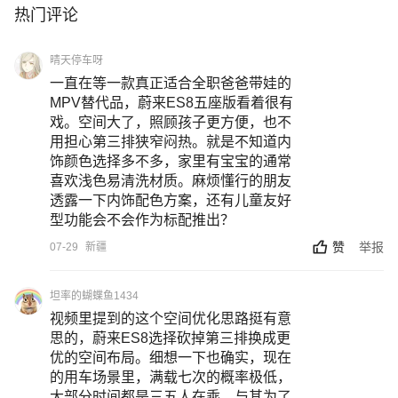
热门评论
晴天停车呀
一直在等一款真正适合全职爸爸带娃的
MPV替代品，蔚来ES8五座版看着很有
戏。空间大了，照顾孩子更方便，也不
用担心第三排狭窄闷热。就是不知道内
饰颜色选择多不多，家里有宝宝的通常
喜欢浅色易清洗材质。麻烦懂行的朋友
透露一下内饰配色方案，还有儿童友好
型功能会不会作为标配推出？
赞
举报
07-29
新疆
坦率的蝴蝶鱼1434
视频里提到的这个空间优化思路挺有意
思的，蔚来ES8选择砍掉第三排换成更
优的空间布局。细想一下也确实，现在
的用车场景里，满载七次的概率极低，
大部分时间都是三五人在乘。与其为了