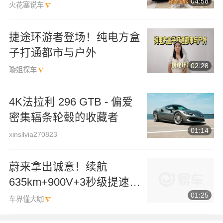
04:58
火花塞说车
捷途环游者登场！纯电方盒
子打通都市与户外
02:28
璇姐探车
4K法拉利 296 GTB - 偏爱
密集辐条轮毂的收藏者
01:14
xinsilvia270823
蔚来拿出诚意！续航
635km+900V+3秒级提速，
01:25
全新ES8价格给力
车界懂大咖