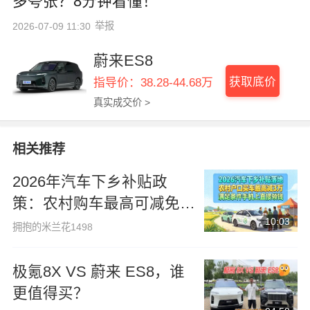
多夸张？8分钟看懂！
举报
2026-07-09 11:30
蔚来ES8
获取底价
指导价：38.28-44.68万
真实成交价 >
相关推荐
2026年汽车下乡补贴政
策：农村购车最高可减免3
10:03
万元，符合条件者可直接领
拥抱的米兰花1498
取补贴
极氪8X VS 蔚来 ES8，谁
更值得买？