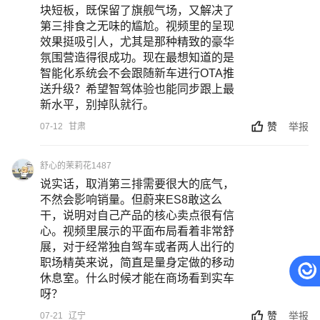
块短板，既保留了旗舰气场，又解决了
第三排食之无味的尴尬。视频里的呈现
效果挺吸引人，尤其是那种精致的豪华
氛围营造得很成功。现在最想知道的是
智能化系统会不会跟随新车进行OTA推
送升级？希望智驾体验也能同步跟上最
新水平，别掉队就行。
赞
举报
07-12
甘肃
舒心的茉莉花1487
说实话，取消第三排需要很大的底气，
不然会影响销量。但蔚来ES8敢这么
干，说明对自己产品的核心卖点很有信
心。视频里展示的平面布局看着非常舒
展，对于经常独自驾车或者两人出行的
职场精英来说，简直是量身定做的移动
休息室。什么时候才能在商场看到实车
呀？
赞
举报
07-21
辽宁