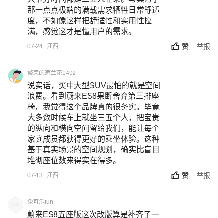
那一点点极端的满载需求牺牲日常舒适
度，不如像这样把舒适性和实用性拉
满，感觉这才是懂用户的需求。
赞
举报
07-24
江西
繁荣的葱兰花1492
说实话，买中大型SUV最怕的就是空间
浪费。看到蔚来ES8果断舍弃第三排座
椅，我觉得这个品牌真的很务实。毕竟
大多数时候车上就坐三五个人，把宝贵
的纵向和横向空间留给我们，能让每个
家庭成员都获得更好的乘坐体验。这种
基于真实场景的空间规划，确实比盲目
堆砌座位数来得实在得多。
赞
举报
07-13
江西
兔可乐fun
蔚来ES8五座版这次改版算是补齐了一