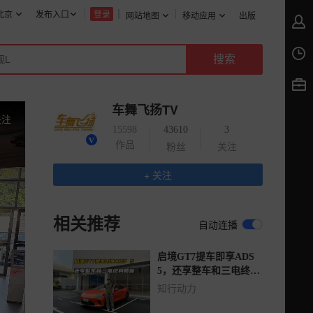
北京
发布入口
登录
网站地图
移动应用
出版
车舞飞扬TV
关注
15598
43610
3
作品
粉丝
关注
+ 关注
相关推荐
自动连播
启境GT7提车即享ADS
5，还享整车和三电终身
质保
知行动力