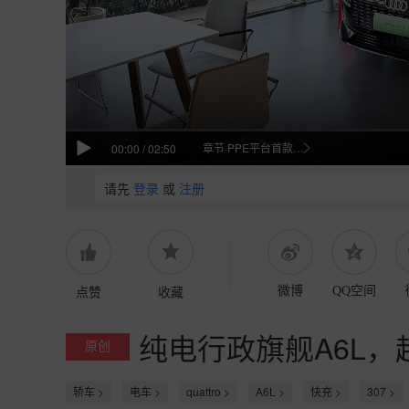
章节·PPE平台首款轿车
00:00
/
02:50
请先
登录
或
注册
点赞
收藏
微博
QQ空间
纯电行政旗舰A6L
原创
轿车 >
电车 >
quattro >
A6L >
快充 >
307 >