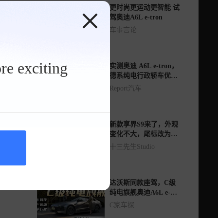
更时尚更运动更智能 试
驾奥迪A6L e-tron
车事言论
re exciting
实测奥迪 A6L e-tron，
德系纯电行政轿车优缺
点客观说
Report汽车
新款享界S9来了，外观
变化不大，尾标改为北
汽集团
十三先生Studio
达沃斯同款座驾，C级
纯电旗舰奥迪A6L e-
tron
C家车探