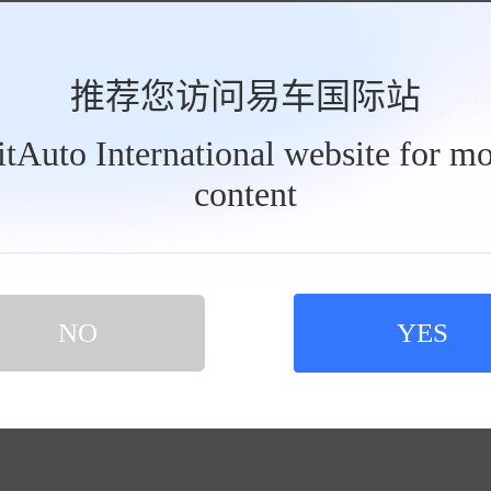
推荐您访问易车国际站
BitAuto International website for mo
content
NO
YES