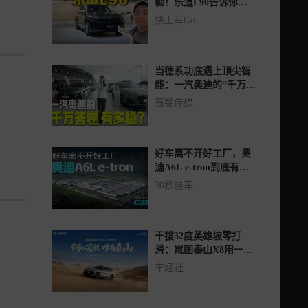
验！乐道L90告诉你什
么是一步到位
快上车Go
当德系功底遇上顶尖智
能：一汽奥迪的“千万答
卷”有多稳？
蜀锦传媒
好车离不开好工厂，奥
迪A6L e-tron到底有没
有硬实力？
30秒懂车
干拔32度英雄坡零打
滑：岚图泰山X8用一场
穿越撕掉城市SUV“软脚
车经社
虾”标签