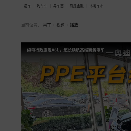
易车
淘车车
易车惠
易鑫金融
本地车市
>
>
当前位置：
易车
视频
播放
纯电行政旗舰A6L，超长续航高端商务电车