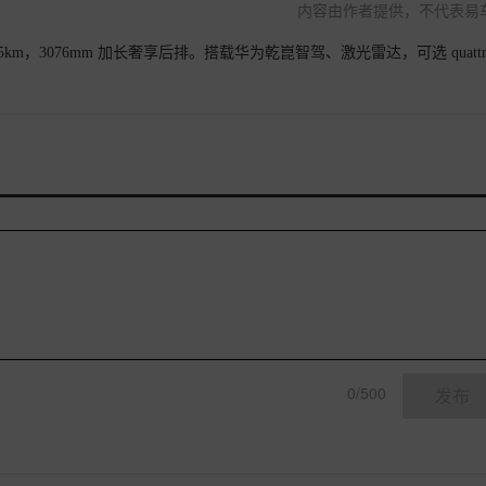
内容由作者提供，不代表易
15km，3076mm 加长奢享后排。搭载华为乾崑智驾、激光雷达，可选 quattr
0/500
发布