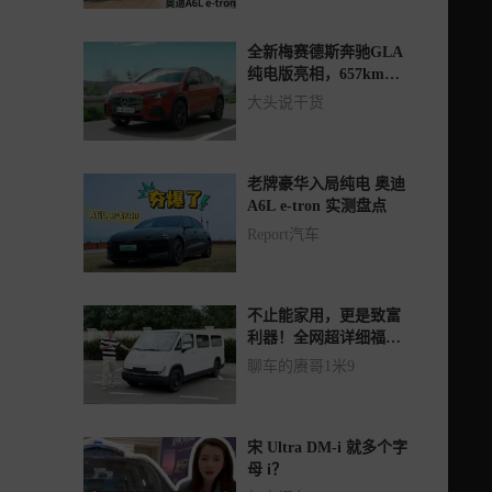
全新梅赛德斯奔驰GLA
纯电版亮相，657km续
航是亮点也是噱头！
大头说干货
老牌豪华入局纯电 奥迪
A6L e-tron 实测盘点
Report汽车
不止能家用，更是致富
利器！全网超详细福田
卡文乐福体验来了
聊车的赓哥1米9
宋 Ultra DM-i 就多个字
母 i？