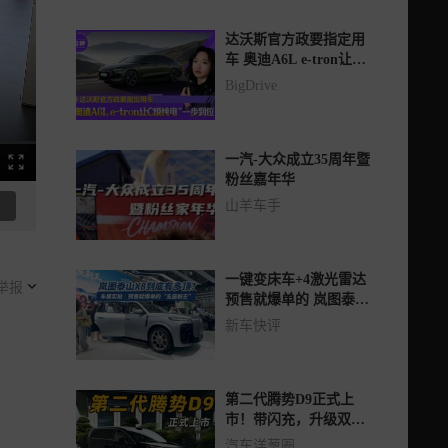
达沃斯官方政要指定用
车 奥迪A6L e-tron让C
级纯电“一步到位”
BigDrive
一汽-大众成立35周年暨
粉丝嘉年华
山羊车手
一键变床车+4激光雷达
举报
预售就爆单的 岚图泰山
X8到底有多顶？
新车快评
第二代腾势D9正式上
市！带闪充，升级双阀
云辇-C！
汽车洋葱圈