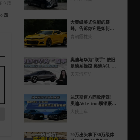
车立场
o 四
大黄蜂美式性能的巅
峰，告诉你它是如何重
新定义肌肉车的
青朝霞枕头
奥迪与华为“联手” 依旧
是德系操控 奥迪A6L e-
tron值得考虑吗？
天天汽车V
达沃斯官方同款座驾！
奥迪A6Le-tron解锁豪华
出行新选择
大侠上车
20万出头拿下30万级体