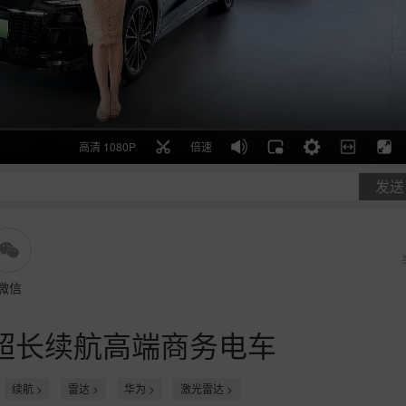
高清 1080P
倍速
发送
微信
，超长续航高端商务电车
续航 >
雷达 >
华为 >
激光雷达 >