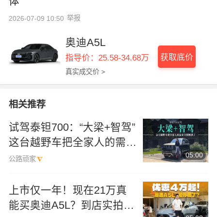
体
举报
2026-07-09 10:50
奥迪A5L
获取底价
指导价：25.58-34.68万
真实成交价 >
相关推荐
试驾泰钽700：“大梁+智驾”
这台越野车把全家人的需求
05:00
全照顾到了
公路顽家
上市仅一年！现在21万真
能买奥迪A5L？到店实拍体