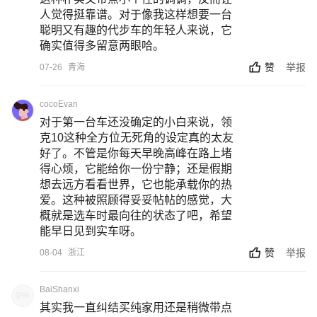
人觉得挺靠谱。对于像我这样想要一台
聪明又有趣的代步车的年轻人来说，它
确实值得多留意两眼哈。
赞
举报
07-26
青海
cocoEvan
对于第一台车还没确定的小白来说，领
克10这种全方位无死角的设定真的太友
好了。不管是你每天早晚高峰在路上堵
得心烦，它能给你一份宁静；还是假期
想去远方看看世界，它也能承载你的热
爱。这种被照顾得妥妥帖帖的感觉，大
概就是选车时最向往的状态了吧，希望
能早日见到实车呀。
赞
举报
08-04
浙江
BaiShanxi
其实我一直纠结买纯家用还是稍微带点