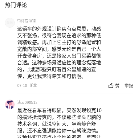
热门评论
街灯看海铺
这辆车的外观设计确实有点意思，动感
又不张扬，很符合我现在追求的那种低
调精致感。再加上它主打的舒适配置和
宽敞内部空间，感觉无论是自己一个人
开去健身房，还是接家人出门买菜都很
合适。这种多场景适应性的理念挺落地
的，比起那些只盯着百公里加速的宣
传，更让我觉得踏实和可信哦。
赞
举报
07-10
湖北
清云090512
最近在看车看得眼累，突然发现领克10
的描述挺清爽的。不谈那些虚头巴脑的
技术名词，就说空间大、坐着静音舒
服，还不忘强调能给你一点驾驶激情。
这种朴实又带点小个性的调调，反而让