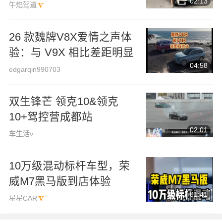
02:13
午焰驾道
26 款魏牌V8X爱情之声体
验：与 V9X 相比差距明显
04:58
edgarqin990703
双生锋芒 领克10&领克
10+驾控营成都站
02:01
车生活v
10万级混动标杆车型，荣
威M7黑马版到店体验
01:41
星星CAR