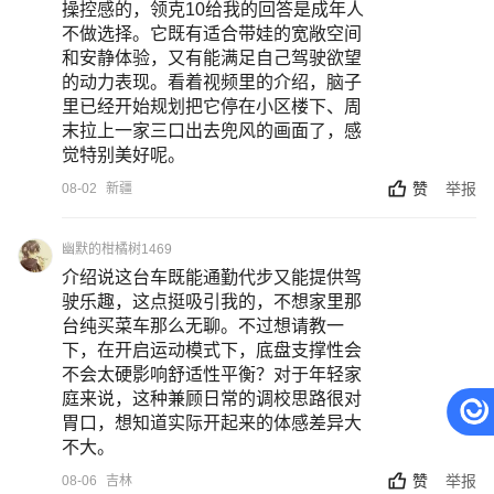
操控感的，领克10给我的回答是成年人
不做选择。它既有适合带娃的宽敞空间
和安静体验，又有能满足自己驾驶欲望
的动力表现。看着视频里的介绍，脑子
里已经开始规划把它停在小区楼下、周
末拉上一家三口出去兜风的画面了，感
觉特别美好呢。
赞
举报
08-02
新疆
幽默的柑橘树1469
介绍说这台车既能通勤代步又能提供驾
驶乐趣，这点挺吸引我的，不想家里那
台纯买菜车那么无聊。不过想请教一
下，在开启运动模式下，底盘支撑性会
不会太硬影响舒适性平衡？对于年轻家
庭来说，这种兼顾日常的调校思路很对
胃口，想知道实际开起来的体感差异大
不大。
赞
举报
08-06
吉林