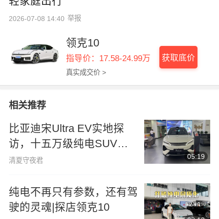
轻家庭出行
举报
2026-07-08 14:40
领克10
获取底价
指导价：17.58-24.99万
真实成交价 >
相关推荐
比亚迪宋Ultra EV实地探
访，十五万级纯电SUV的
05:19
优选方案
清夏守夜君
纯电不再只有参数，还有驾
驶的灵魂|探店领克10