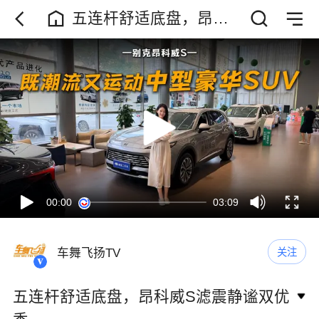
五连杆舒适底盘，昂科
威S滤震静谧双优秀
00:00
03:09
车舞飞扬TV
关注
五连杆舒适底盘，昂科威S滤震静谧双优