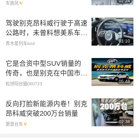
02:24
SUV怎么选？
车族风
驾驶别克昂科威行驶于高速
公路时，未曾料想美系车在
01:10
高速工况下的稳态特性竟如
青木星列车bird
此令人安适
它是合资中型SUV销量的
传奇，也是别克在中国市场
05:48
最成功的力作。
松饼阳台猫060723
反向打脸新能源内卷！别克
昂科威突破200万台销量
02:38
第壹台车