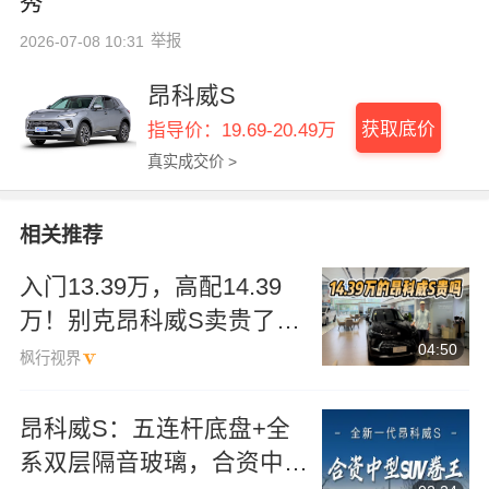
秀
举报
2026-07-08 10:31
昂科威S
获取底价
指导价：19.69-20.49万
真实成交价 >
相关推荐
入门13.39万，高配14.39
万！别克昂科威S卖贵了
04:50
吗？
枫行视界
昂科威S：五连杆底盘+全
系双层隔音玻璃，合资中型