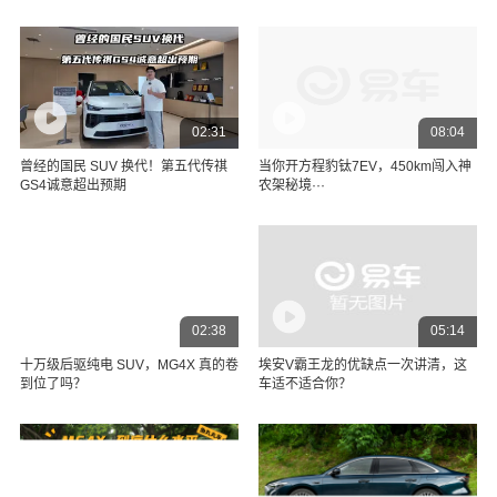
02:31
08:04
曾经的国民 SUV 换代！第五代传祺
当你开方程豹钛7EV，450km闯入神
GS4诚意超出预期
农架秘境···
02:38
05:14
十万级后驱纯电 SUV，MG4X 真的卷
埃安V霸王龙的优缺点一次讲清，这
到位了吗？
车适不适合你？