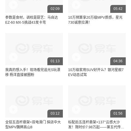
02:09
05:42
参数是食材，调校是厨艺：马自达
10万预算享20万级MPV质感，星光
EZ-60 MX-5挑战43发卡弯
730诚意拉满！
01:13
04:36
我真的想入手！现场看完追光S玩漂
10万级家用SUV好开么？银河星舰7
移 杨洋直接被圈粉
EV动态试驾
03:12
01:56
全铝五连杆悬架+双电滑门 探店中大
标配后五连杆悬架+137°云感大沙
型MPV魏牌高山8
发！限时价7.98万起——第五代传祺