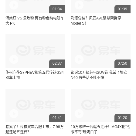
01:34
01:39
海棠红 VS 云玫粉 两台粉色纯电轿车
刷漆伪装？风云A9L铝悬架拆穿
大 PK
Model S！
02:37
07:50
传祺向往S7PHEV和第五代传祺GS4
都说10万级纯电SUV卷 我试了埃安
双车上市
N60 有些话不吐不快
01:41
01:20
卷疯了！传祺双车合肥上市，7.98万
10万级唯一后驱五连杆！MG4X把“丐
起还配五连杆？
版不丐”玩明白了