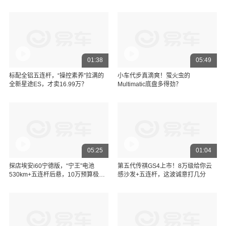
GS4
01:38
05:49
标配全铝五连杆，“操控素养”拉满的
小车代步真滴爽！萤火虫的
全新星途ES，才卖16.99万？
Multimatic底盘多得劲？
05:25
01:04
探店埃安i60宁德版，“宁王”电池
第五代传祺GS4上市！8万级给你云
530km+五连杆后悬，10万预算极限
感沙发+五连杆，这波诚意打几分
之选