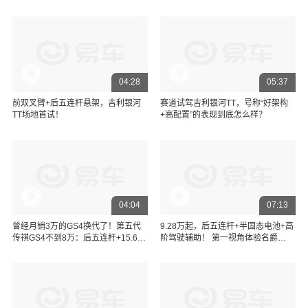
04:28
05:37
前双叉臂+后五连杆悬架，吉利银河
赛道试驾吉利银河TT，号称“好架构
TT场地首试！
+高配置”的表现到底怎么样？
04:04
07:13
曾经月销3万的GS4换代了！第五代
9.28万起，后五连杆+半固态电池+高
传祺GS4不到8万：后五连杆+15.6英
阶驾驶辅助！ 第一视角体验名爵
寸大屏
MG4X,看下是否满足你？