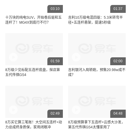
03:10
01:37
十万块的纯电SUV，开始卷后驱和五
吉利10万级电混四驱：5.3米转弯半
连杆了！MG4X到底行不行？
径+五连杆悬架，提速5秒级
01:59
02:00
8万级少见标配五连杆底盘，探店第
吉利银河入局轿跑，预售20.98w成不
五代传祺GS4
成？
02:49
04:48
8万买它算三笔账！大空间五连杆+动
8万级预算拿下五连杆+云感大沙发，
力总成终身质保，家用闭眼冲
第五代传祺GS4太懂家用了