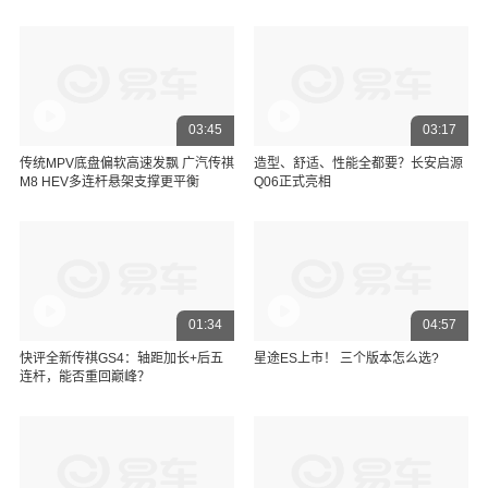
03:45
03:17
传统MPV底盘偏软高速发飘 广汽传祺
造型、舒适、性能全都要？长安启源
M8 HEV多连杆悬架支撑更平衡
Q06正式亮相
01:34
04:57
快评全新传祺GS4：轴距加长+后五
星途ES上市！ 三个版本怎么选?
连杆，能否重回巅峰？