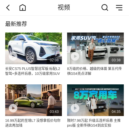
视频
最新推荐
02:08
03:38
长安CS75 PLUS智慧冠军版:标配L2
8万级的价格、越级的体面 第五代传
智驾+多连杆后悬，10万级家用SUV
祺GS4亮点详解
03:43
04:35
16.99万起的至境L7 没想拿低价勾你
限时7.98万起 升级五连杆后悬 主推
进店再加钱
pro版 全新传祺GS4到店实拍