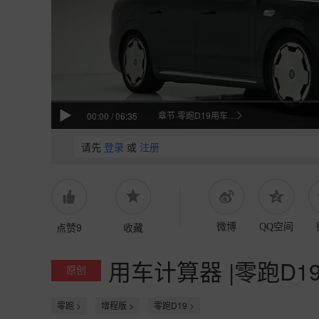
章节·零跑D19用车成本解析
00:00
/
06:35
请先
登录
或
注册
点赞9
收藏
微博
QQ空间
用车计算器 |零跑D
原创
零跑 >
增程版 >
零跑D19 >