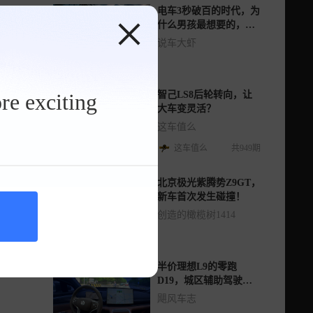
电车3秒破百的时代，为
什么男孩最想要的，依
然是那台AE86？
说车大虾
re exciting
智己LS8后轮转向，让
大车变灵活？
这车值么
这车值么
共949期
北京极光紫腾势Z9GT，
新车首次发生碰撞！
创造的橄榄树1414
半价理想L9的零跑
D19，城区辅助驾驶表
现如何？能有问界M9几
飓风车志
成功力？