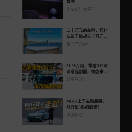
音响
小巷花店分享宝
二十万元的车型，凭什
么敢于挑战三十万元的
豪华车型？零跑D19，
暖飞鸟光joy
究竟狂妄还是真香？
21.98万起，零跑D19深
谙家庭刚需，智能豪华
都配齐！
驾享生活V
MG07上了主动悬架，
能开出3系的感觉？
温度恒定