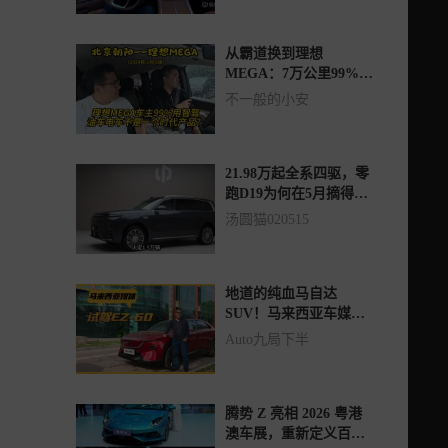
从霸道换到理想
MEGA：7万公里99%用
智驾，油车车主真不想
不一般的小安
回去开了
21.98万起全系四驱，零
跑D19为何在5月摘得桂
冠？
汤圆猫020515
地道的纯血马自达
SUV！马来西亚车媒体
验马自达EZ-60
Auto九局下半
腾势 Z 亮相 2026 粤港
澳车展，重新定义百万