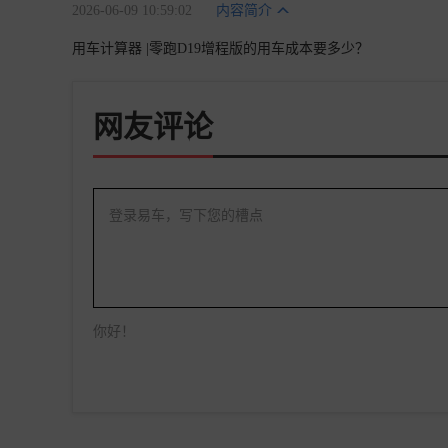
2026-06-09 10:59:02
内容简介
用车计算器 |零跑D19增程版的用车成本要多少？
网友评论
登录易车，写下您的槽点
你好！