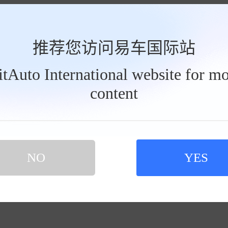
推荐您访问易车国际站
BitAuto International website for mo
content
NO
YES