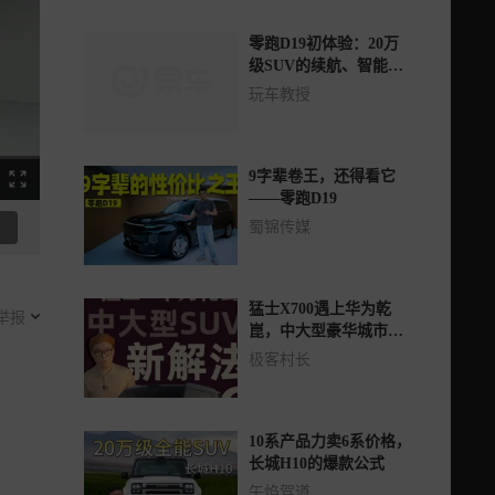
零跑D19初体验：20万
级SUV的续航、智能
化、空间越级之旅
玩车教授
9字辈卷王，还得看它
——零跑D19
蜀锦传媒
猛士X700遇上华为乾
举报
崑，中大型豪华城市
SUV市场要变天了！？
极客村长
10系产品力卖6系价格，
长城H10的爆款公式
午焰驾道