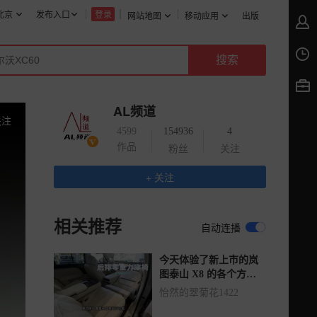
北京
发布入口
登录
网站地图
移动应用
出版
AL频道
关注
4599
154936
4
作品
粉丝
关注
+ 关注
相关推荐
自动连播
今天体验了新上市的岚
图泰山 X8 的各个方
面。
怡然的翠菊花1422