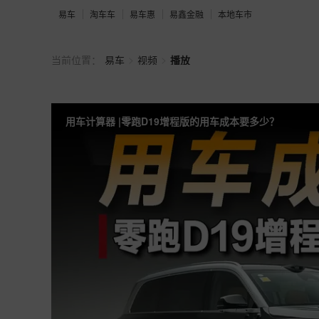
易车
淘车车
易车惠
易鑫金融
本地车市
>
>
当前位置：
易车
视频
播放
用车计算器 |零跑D19增程版的用车成本要多少？