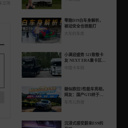
车立场
零跑D19白车身解析，
被动安全也很能打
大东的车库
小满迎盛势 521致敬卡
友 NEXT ERA重卡区域
首秀启幕
中国卡车网
疑似欧拉5性能车亮相，
网友：国产GTI终于要
来了！
车市儿热搜
沉浸式感受蔚来ES9的