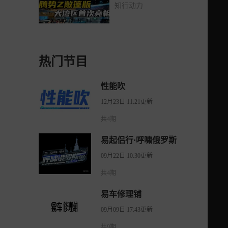
级超跑标准
知行动力
热门节目
性能吹
12月23日 11:21更新
共4期
易起侣行·呼啸俄罗斯
09月22日 10:30更新
共4期
易车修理铺
09月09日 17:43更新
共9期