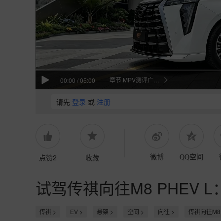
章节·MPV测评广汽传祺M8
00:00
/
05:00
请先
登录
或
注册
点赞2
收藏
微博
QQ空间
试驾传祺向往M8 PHEV
传祺 >
EV >
悬架 >
空间 >
向往 >
传祺向往M8 