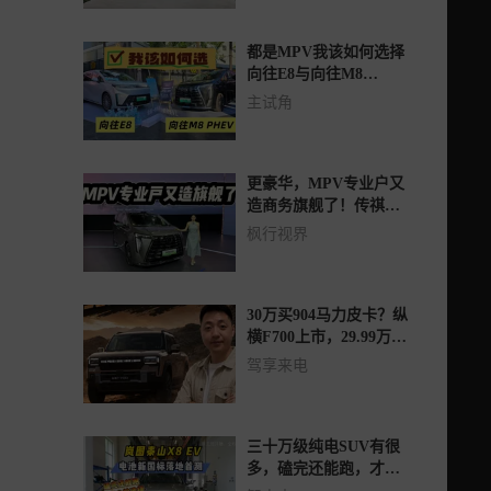
都是MPV我该如何选择
向往E8与向往M8
PHEV L 你更喜欢谁？
主试角
更豪华，MPV专业户又
造商务旗舰了！传祺向
往M8 PHEV L 26.98万
枫行视界
起
30万买904马力皮卡？纵
横F700上市，29.99万
起，这谁顶得住？
驾享来电
三十万级纯电SUV有很
多，磕完还能跑，才是
更安心的选择！