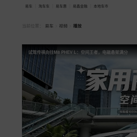
易车
淘车车
易车惠
易鑫金融
本地车市
>
>
当前位置：
易车
视频
播放
试驾传祺向往M8 PHEV L：空间王者，电磁悬架满分