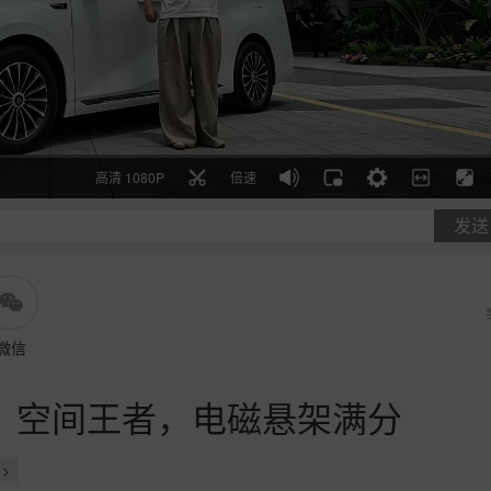
高清 1080P
倍速
发送
微信
 L：空间王者，电磁悬架满分
>