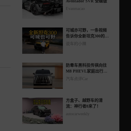
Aventador SVR 全碳版
Evanmacao
可城亦可野，一条视频
告诉你全新坦克300的
“可玩性”有多高？
说车的小辣
防晕车黑科技传祺向往
M8 PHEVL家庭出行优
选
汽车点评Car
方盒子、越野车的清
流：神行者8来了！
autocarweekly