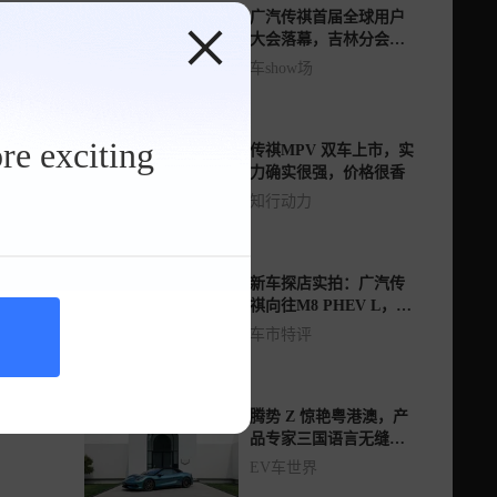
广汽传祺首届全球用户
大会落幕，吉林分会场
共同见证
车show场
re exciting
传祺MPV 双车上市，实
力确实很强，价格很香
知行动力
新车探店实拍：广汽传
祺向往M8 PHEV L，惊
喜太多了
车市特评
腾势 Z 惊艳粤港澳，产
品专家三国语言无缝切
换
EV车世界