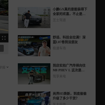
小鹏GX真的是能装得下
全家的欢喜，不止是更
大的SUV，更是迭代出
芝士驾道
行的科技新物种
舒适、科技全拉满！深
蓝L07卷到没朋友
极速车场
到店实拍广汽传祺向往
举报
M8 PHEV L 这次是真
的用心了
驾享来电
尚界H5焕新，到底偷偷
升级了多少干货？
车主指南