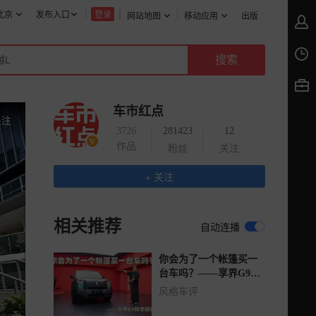
北京
发布入口
登录
网站地图
移动应用
出版
车市红点
关注
3726
281423
12
作品
粉丝
关注
+ 关注
相关推荐
自动连播
你会为了一个帐篷买一
台车吗？——享界G9静
态棚拍
风格车评