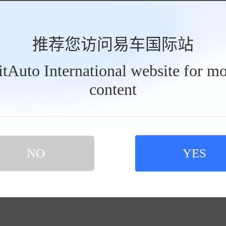
推荐您访问易车国际站
BitAuto International website for mo
content
NO
YES