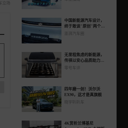
车立场
中国新能源汽车设计，
终于敢谈"原创"两个字
了
澎湃汽车圈
无里程焦虑的新能源，
传祺以安心品质助力用
户美好出行
零号车评
四年磨一剑！沃尔沃
EX90，这才是真旗舰
晓宇叭叭车
4K赏析兰博基尼