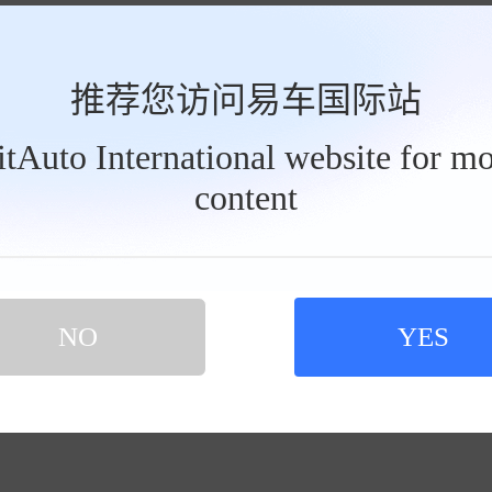
推荐您访问易车国际站
BitAuto International website for mo
content
NO
YES