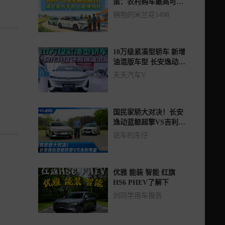
策：农村购车最高可减
免3万元，符合条件者可
拥抱的米兰花1498
直接领取补贴
10万级紧凑型轿车 新增
油混版车型 长安逸动配
置应该怎么选？
天天汽车V
国民家轿大对决！长安
逸动蓝鲸超擎VS吉利帝
豪
说车的东仔
优雅 能装 智能 红旗
HS6 PHEV了解下
刘同学用车报告