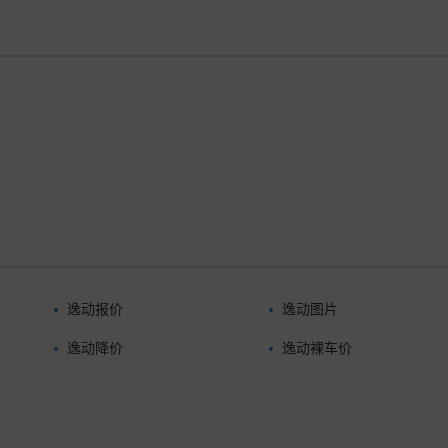
逸动报价
逸动图片
逸动降价
逸动裸车价