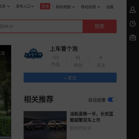
北京
发布入口
登录
网站地图
移动应用
出版
上车冒个泡
关注
103
61
0
作品
粉丝
关注
+ 关注
相关推荐
自动连播
油耗直降一半，长安蓝
鲸超擎双车上市
新时代车评