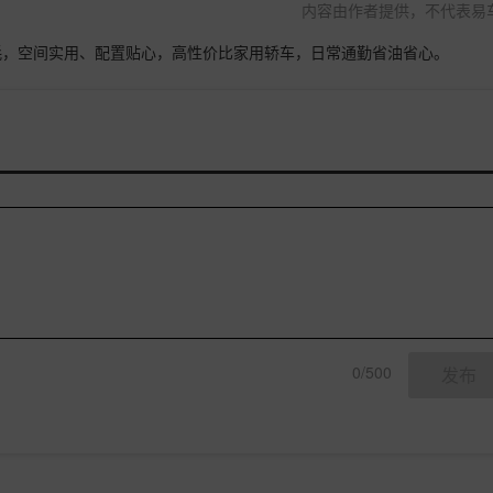
内容由作者提供，不代表易
耗，空间实用、配置贴心，高性价比家用轿车，日常通勤省油省心。
0/500
发布