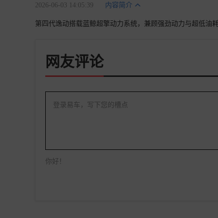
2026-06-03 14:05:39
内容简介
第四代逸动搭载蓝鲸超擎动力系统，兼顾强劲动力与超低油
网友评论
登录易车，写下您的槽点
你好！