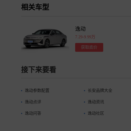
相关车型
逸动
7.29-9.99万
获取底价
接下来要看
逸动参数配置
长安品牌大全
逸动点评
逸动资讯
逸动问答
逸动社区