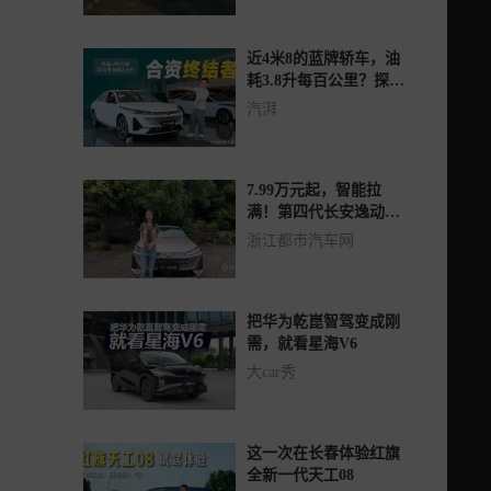
近4米8的蓝牌轿车，油
耗3.8升每百公里？探店
长安逸动蓝鲸超擎
汽湃
7.99万元起，智能拉
满！第四代长安逸动蓝
鲸超擎试驾体验！
浙江都市汽车网
把华为乾崑智驾变成刚
需，就看星海V6
大car秀
这一次在长春体验红旗
全新一代天工08