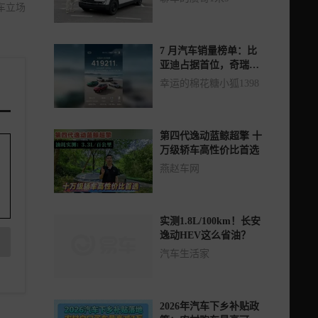
车立场
7 月汽车销量榜单：比
亚迪占据首位，奇瑞等
品牌紧随其后
幸运的棉花糖小狐1398
第四代逸动蓝鲸超擎 十
万级轿车高性价比首选
燕赵车网
实测1.8L/100km！长安
逸动HEV这么省油？
汽车生活家
2026年汽车下乡补贴政