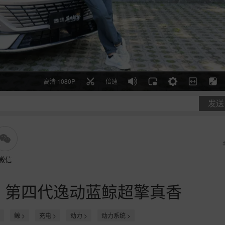
高清 1080P
倍速
发送
微信
，第四代逸动蓝鲸超擎真香
鲸 >
充电 >
动力 >
动力系统 >