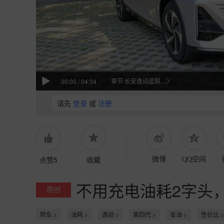
章节·长安逸动蓝鲸超擎解析
00:00
/
04:34
请先
登录
或
注册
点赞5
收藏
微博
QQ空间
不用充电油耗2字头
原创
轿车 >
油耗 >
逸动 >
第四代 >
省油 >
性价比 >