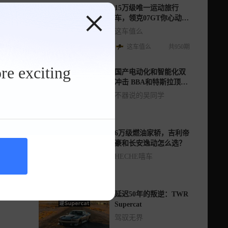
15万级唯一运动旅行
车，领克07GT你心动
吗？
这车值么
这车值么
共950期
re exciting
国产电动化和智能化双
冲击 BBA和特斯拉顶不
住了？
不器说的吴同学
6万级燃油家轿，吉利帝
豪和长安逸动怎么选？
HECHE嘻车
延迟50年的叛逆：TWR
Supercat
驾驭无界