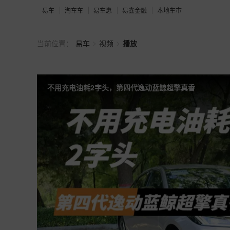
易车
淘车车
易车惠
易鑫金融
本地车市
>
>
当前位置：
易车
视频
播放
不用充电油耗2字头，第四代逸动蓝鲸超擎真香