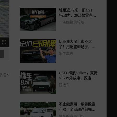
轴距近3.2米！配3.5T
V6动力，2026款雷克萨
斯LS亮相
一条固执的轮胎
比亚迪大汉上市不远
了！用配置砸场子，盲
猜23万起步能热销？
蜗牛车志
CLTC续航350km，支持
举报
6.6kW外放电，探店实
拍大拿V1
智选车
不止能家用，更是致富
利器！全网超详细福田
卡文乐福体验来了
聊车的赓哥1米9