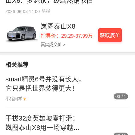
山X8、梦想家，终端热销依旧
举报
2026-06-03 14:00
岚图泰山X8
获取底价
指导价：29.29-37.99万
真实成交价 >
相关推荐
smart精灵6号并没有长大，
它只是把世界装得更大！
03:41
小猪同学
干拔32度英雄坡零打滑：
岚图泰山X8用一场穿越撕