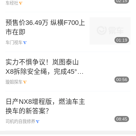
02:15
掉城市SUV“软脚虾”标签
车经社
预售价36.49万 纵横F700上
市在即
01:19
车门视车
实力不惧争议！岚图泰山
X8拆除安全绳，完成45°陡
00:56
坡天梯极限爬坡
璇姐探车
日产NX8增程版，燃油车主
换车的新答案？
08:45
司机的自我修养