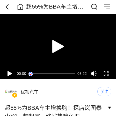
超55%为BBA车主增换
购！探店岚图泰山X8、
梦想家，终端热销依旧
00:00
03:22
优视汽车
关注
超55%为BBA车主增换购！探店岚图泰