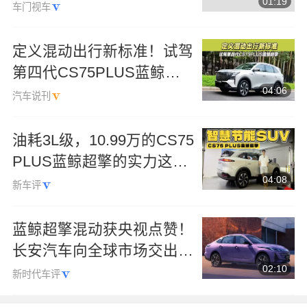
01:19
车门视车
定义混动出行新标准！试驾
第四代CS75PLUS蓝鲸超
04:06
擎
汽车说刊
油耗3L级，10.99万的CS75
PLUS蓝鲸超擎的实力这么
04:08
强？
新车评
蓝鲸超擎混动获央视点赞！
长安汽车向全球市场交出
02:10
“中国方案”
新时代车评