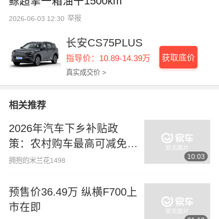
鲸超擎一箱油干1500km
举报
2026-06-03 12:30
长安CS75PLUS
获取底价
指导价：10.89-14.39万
真实成交价 >
相关推荐
2026年汽车下乡补贴政
策：农村购车最高可减免3
10:03
万元，符合条件者可直接领
拥抱的米兰花1498
取补贴
预售价36.49万 纵横F700上
市在即