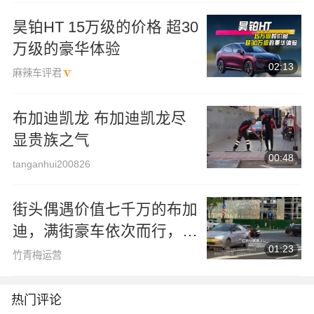
昊铂HT 15万级的价格 超30
万级的豪华体验
02:13
麻辣车评君
布加迪凯龙 布加迪凯龙尽
显贵族之气
00:48
tanganhui200826
街头偶遇价值七千万的布加
迪，满街豪车依次而行，这
01:23
气场实为震撼！
竹青梅运营
热门评论