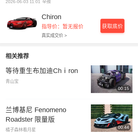
举报
2026-06-03 11:01
Chiron
获取底价
指导价：暂无报价
真实成交价 >
相关推荐
等待重生布加迪Chⅰron
青山宝
00:15
兰博基尼 Fenomeno
Roadster 限量版
00:44
橘子森林看月星