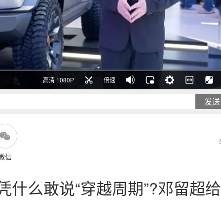
高清 1080P
倍速
发送
微信
凭什么敢说“穿越周期”?邓留超给