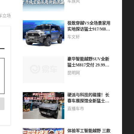
车族风
源SUV
车立场
极致穿越VS全场景家用
实地探访猛士917/M817
双旗舰
车文轩
豪华智能越野SUV全新
猛士M817交付 29.99万
元起
昆明网
硬派与科技的碰撞！长
春车展探馆全新猛士
M817与猛士917
直播车市
体验军工智能越野 三款