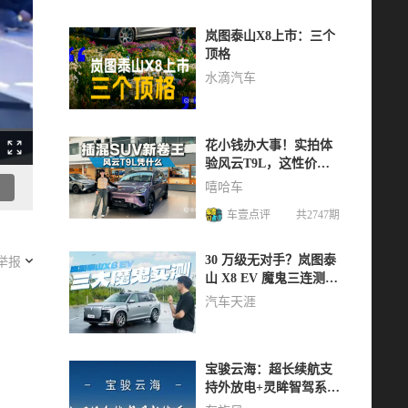
岚图泰山X8上市：三个
顶格
水滴汽车
花小钱办大事！实拍体
验风云T9L，这性价比
有点狠
嘻哈车
车壹点评
共2747期
举报
30 万级无对手？岚图泰
山 X8 EV 魔鬼三连测，
安全性能双超标
汽车天涯
宝骏云海：超长续航支
持外放电+灵眸智驾系
统，家庭出游优选新能