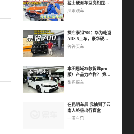
猛士硬派车型亮相昆明
车展
凤眼观车
探店泰钽700：华为乾崑
ADS 5上车，豪华硬派
越野的智驾有多强？
答答买车
本田思域25款智趣pro
版！产品力咋样？ 第一
视角详细体验！
张扬探车
在昆明车展 我抽到了云
南人终极出行盲盒
一滇车讯