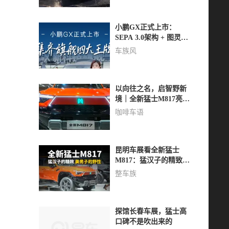
小鹏GX正式上市：
SEPA 3.0架构 + 图灵芯
片，30万级旗舰新标
车族风
杆？
以向往之名，启智野新
境｜全新猛士M817亮相
昆明车展
咖啡车语
昆明车展看全新猛士
M817：猛汉子的精致，
美男子的野性
整车族
探馆长春车展，猛士高
口碑不是吹出来的