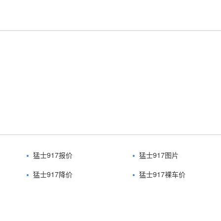
猛士917报价
猛士917图片
猛士917降价
猛士917裸车价