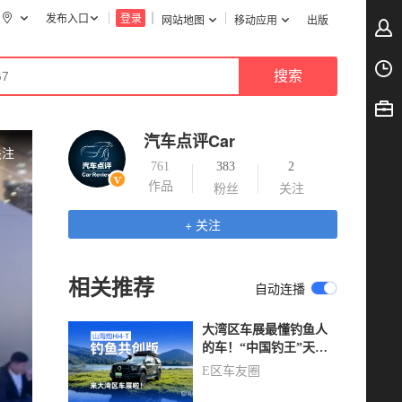
发布入口
登录
网站地图
移动应用
出版
汽车点评Car
关注
761
383
2
作品
粉丝
关注
+ 关注
相关推荐
自动连播
大湾区车展最懂钓鱼人
的车！“中国钓王”天元
邓刚共创的山海炮Hi4-T
E区车友圈
钓鱼共创版