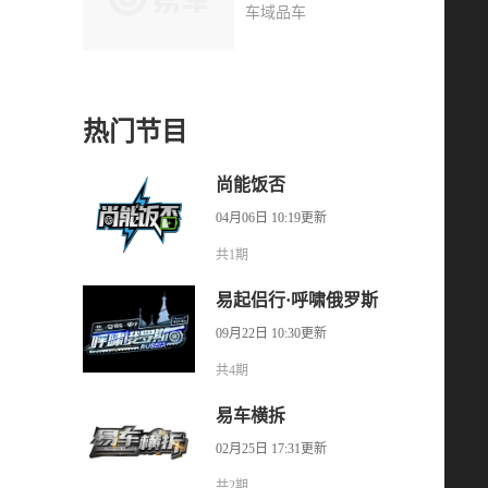
车域品车
热门节目
尚能饭否
04月06日 10:19更新
共1期
易起侣行·呼啸俄罗斯
09月22日 10:30更新
共4期
易车横拆
02月25日 17:31更新
共2期