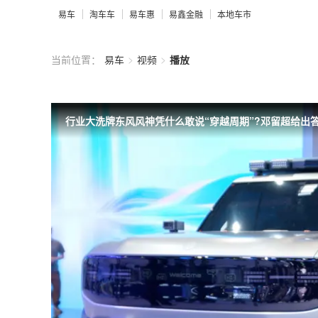
易车
淘车车
易车惠
易鑫金融
本地车市
>
>
当前位置：
易车
视频
播放
行业大洗牌东风风神凭什么敢说“穿越周期”?邓留超给出