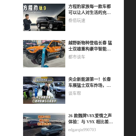
方程豹家族每一款车都
可以让人对生活的充满
想象。即将发布的#方程
叁佰玩速
豹钛9 再次在这件事上
添砖加瓦~
越野新物种登临长春 猛
士双雄重构豪华智能越
野新范式
都市谈车
央企新能源第一！长春
车展猛士双车炸场，口
碑碾压同级越野#猛士
谈车帮
M817#猛士M917#猛士
汽车
26 款魏牌V8X爱情之声
体验：与 V9X 相比差距
明显
edgarqin990703