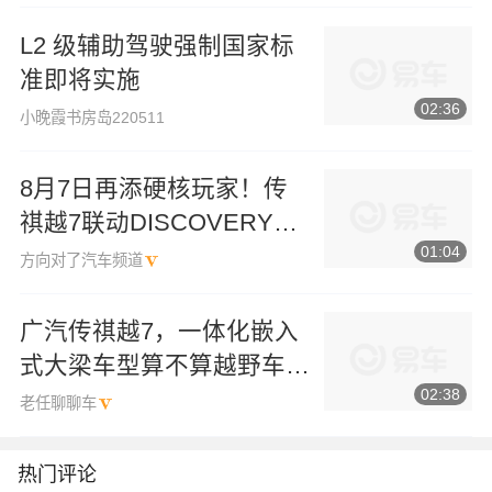
L2 级辅助驾驶强制国家标
准即将实施
02:36
小晚霞书房岛220511
8月7日再添硬核玩家！传
祺越7联动DISCOVERY：
01:04
同级领先的三把锁
方向对了汽车频道
广汽传祺越7，一体化嵌入
式大梁车型算不算越野车？
02:38
#传祺越7#越野车
老任聊聊车
热门评论