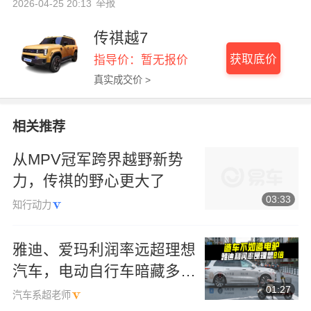
举报
2026-04-25 20:13
传祺越7
获取底价
指导价：暂无报价
真实成交价 >
相关推荐
从MPV冠军跨界越野新势
力，传祺的野心更大了
03:33
知行动力
雅迪、爱玛利润率远超理想
汽车，电动自行车暗藏多少
01:27
溢价？
汽车系超老师