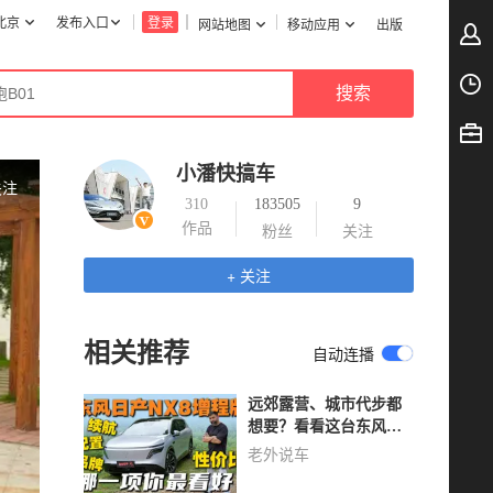
北京
发布入口
登录
网站地图
移动应用
出版
小潘快搞车
关注
310
183505
9
作品
粉丝
关注
+ 关注
相关推荐
自动连播
远郊露营、城市代步都
想要？看看这台东风日
产NX8增程版怎么样？
老外说车