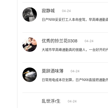
寂静城
04-24
日产NX8妥妥打工人本命座驾，早高峰通勤
优秀的铃兰花0308
04-24
大城市早高峰通勤真的很磨人，一台好开的
莫辞酒味薄
04-24
日常用电成本巨划算，日产NX8直接把通勤
乱世浮r生
04-24