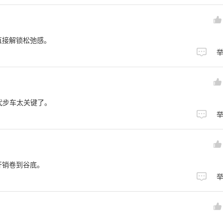
直接解锁松弛感。
代步车太关键了。
开销卷到谷底。