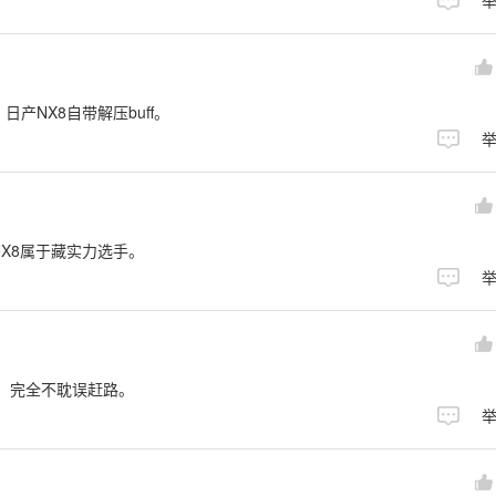
产NX8自带解压buff。
X8属于藏实力选手。
步，完全不耽误赶路。