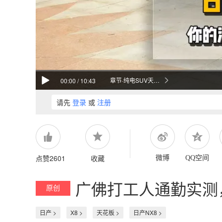
章节·纯电SUV天花板实测
00:00
/
10:43
请先
登录
或
注册
点赞2601
收藏
微博
QQ空间
广佛打工人通勤实测
原创
日产 >
X8 >
天花板 >
日产NX8 >