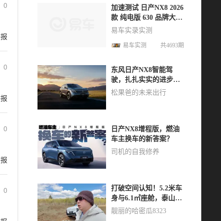
0
加速测试 日产NX8 2026
款 纯电版 630 品牌大师
版
易车实录实测
举报
易车实测
共4693期
0
东风日产NX8智能驾
驶，扎扎实实的进步丨
松果爸频道
松果爸的未来出行
举报
0
日产NX8增程版，燃油
车主换车的新答案？
司机的自我修养
举报
打破空间认知！5.2米车
0
身与6.1㎡座舱，泰山X8
能否重新定义大五座？
靓丽的哈密瓜8323