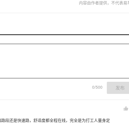
内容由作者提供，不代表易
0/500
发布
堵路段还是快速路，舒适度都全程在线，完全是为打工人量身定