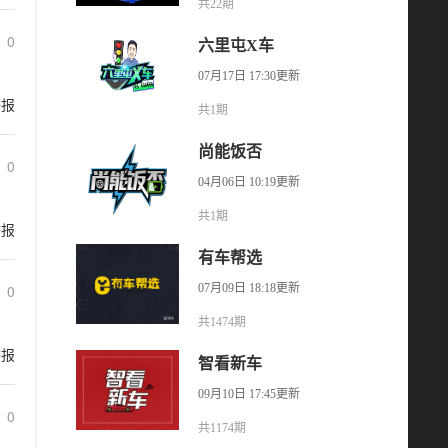
共22期
0
六里屯X车
07月17日 17:30更新
举报
共1期
尚能饭否
0
04月06日 10:19更新
共1期
举报
有车帮选
0
07月09日 18:18更新
共1474期
举报
智看新车
09月10日 17:45更新
0
共1174期