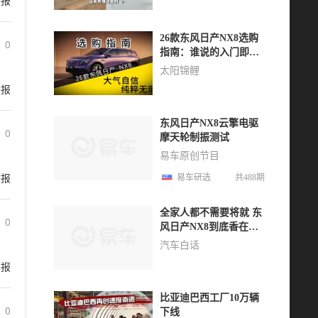
举报
26款东风日产NX8选购
0
指南：谁说的入门即满
配？回答我！
太阳锦鲤
举报
东风日产NX8云擎电驱
0
摩天轮制振测试
易车原创节目
举报
易车研选
共488期
全家人都不需要将就 东
0
风日产NX8到底香在哪
些地方？
汽车白话
举报
比亚迪巴西工厂10万辆
0
下线