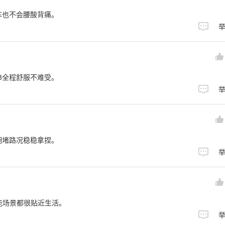
车也不会腰酸背痛。
8全程舒服不难受。
拥堵路况稳稳拿捏。
能场景都很贴近生活。