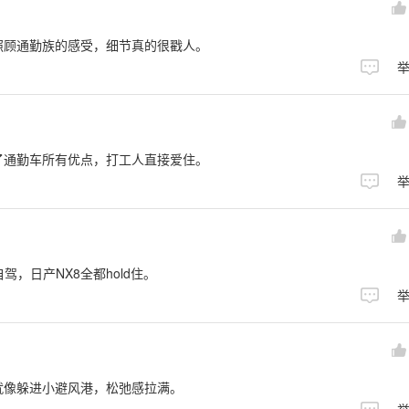
照顾通勤族的感受，细节真的很戳人。
了通勤车所有优点，打工人直接爱住。
，日产NX8全都hold住。
就像躲进小避风港，松弛感拉满。