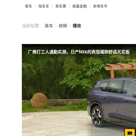
易车
淘车车
易车惠
易鑫金融
本地车市
>
>
当前位置：
易车
视频
播放
广佛打工人通勤实测，日产NX8的表现堪称舒适天花板