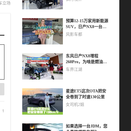
车立场
预算12-15万家用新能源
SUV，日产NX8一台解
决通勤长途
风影车都
东风日产NX8增程
260Pro，为啥是燃油置
换最优选？
车界江湖
星途ET5这次OTA把安
全卷到了时速130公里
女司机2姐
1
如果选择一台JDM，您