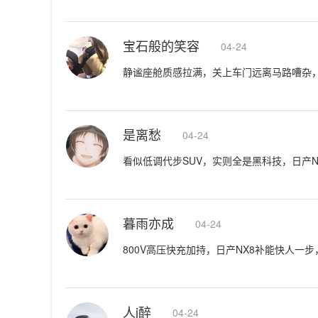
宝石般的笑容
04-24
静谧座舱质感拉满，关上车门远离马路嘈杂，日
是离愁
04-24
看似低调代步SUV，实则全是黑科技，日产N
暮雨亦成
04-24
800V高压快充加持，日产NX8补能快人一
人j醉
04-24