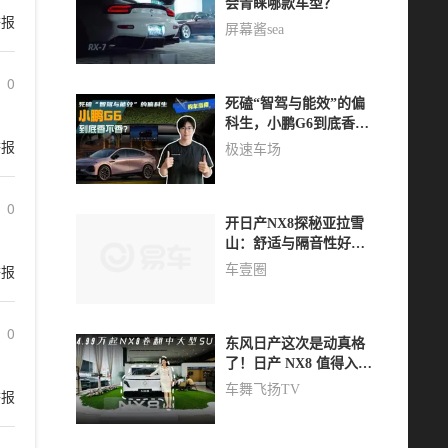
会青睐哪款车型？
举报
屏幕酱sea
0
死磕“智驾与能效”的偏
科生，小鹏G6到底香不
举报
香？
极速车场
0
开日产NX8探秘亚拉雪
山：舒适与隔音性好
评，后驱就是不一样
举报
车壹圈
0
东风日产这次是动真格
了！日产 NX8 值得入手
吗？
车舞飞扬TV
举报