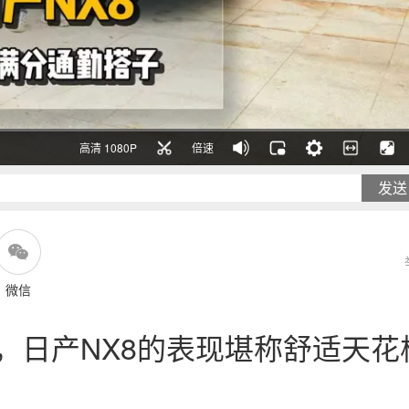
高清 1080P
倍速
发送
微信
，日产NX8的表现堪称舒适天花