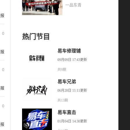
一品东青
举报
0
热门节目
举报
易车修理铺
09月09日 17:43更新
0
共9期
易车兄弟
举报
06月28日 11:11更新
共13期
0
易车直击
01月04日 14:30更新
举报