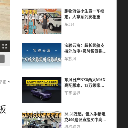
跑物流做小生意一车搞
定，大拿系列亮相重
庆，全方位赋能创富需
车314
求
宝骏云海：超长续航支
持外放电+灵眸智驾系
统，家庭出游优选新能
车族风
源SUV
东风日产NX8两大MAX
举报
高配版本，15万级家用
SUV闭眼入的靠谱之选
车宇世界
板
28.58万起，但入手新坦
克400建议直接买中高
配！配置智能均更香！
枫行视界