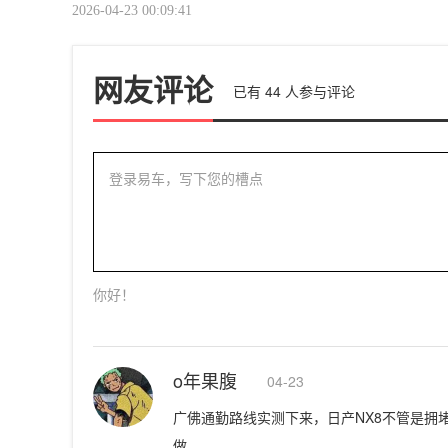
2026-04-23 00:09:41
网友评论
已有
44
人参与评论
登录易车，写下您的槽点
你好！
o年果腹
04-23
广佛通勤路线实测下来，日产NX8不管是拥
做。