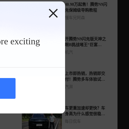
40.98万起售！腾势N9闪
充保姆级导购教程
懂车兄阿森
re exciting
开腾势N9闪充版天神之
眼B挑战堵王“巨富
长”，果然有科技更豪华
机汽
上市即热销，热销即交
付！腾势多车体验试
驾：好开，好用，好
汽湃
价！
车更重加速却更快？车
身高为什么感觉很稳？
腾势N9闪充版试驾
每日侃车