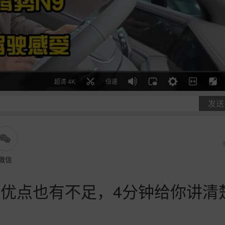
超清 4K
倍速
发送
微信
有优点也有不足，4分钟给你讲清