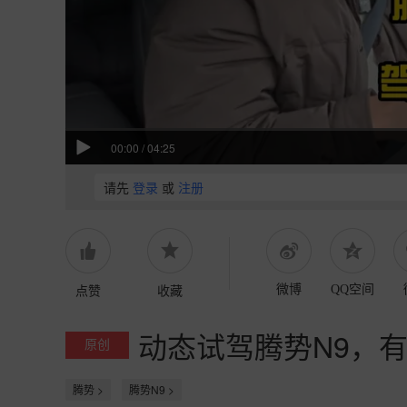
00:00
/
04:25
请先
登录
或
注册
点赞
收藏
微博
QQ空间
动态试驾腾势N9，
原创
腾势 >
腾势N9 >