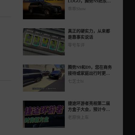
LOGO，腾势N9把东方
豪华做实了
乖乖Show
真正的硬实力，从来都
是靠事实说话
零号车评
腾势N9和D9，您在商务
接待或家庭出行时更倾
向于选择哪一款？
七芝士hi
捷途环游者亮相第二届
方盒子大会，预计今年
四季度上市。
老原快上车