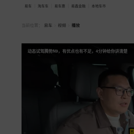
易车
淘车车
易车惠
易鑫金融
本地车市
>
>
当前位置：
易车
视频
播放
动态试驾腾势N9，有优点也有不足，4分钟给你讲清楚