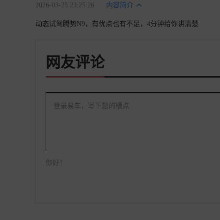
2026-03-25 23:25:26
内容简介
动态试驾腾势N9，有优点也有不足，4分钟给你讲清楚
网友评论
登录易车，写下您的槽点
你好！