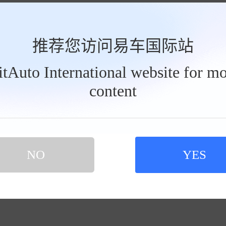
推荐您访问易车国际站
BitAuto International website for mo
content
NO
YES