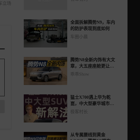
车立场
全面拆解腾势N9，车内
的防护表现到底如何
车圈小晨
腾势N8全新内饰有大文
章，大五座座舱更让人
期待
乖乖Show
猛士X700遇上华为乾
崑，中大型豪华城市
SUV市场要变天了！？
极客村长
从专属腰线到黄金