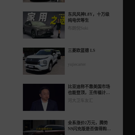
东风风神L8Y，十万级
纯电优等生
布朗倪Suki
三菱欧蓝德 LS
yujiecarter
比亚迪称不靠美国市场
也能登顶，王传福计划
五年内拿下全球销量冠
河大卫车友汇
军，海外负责人称内生
增长足以赶超丰田
全系涨价2万元，腾势
N9闪充版是否值得购
买？