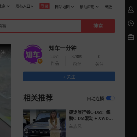
北京
发布入口
登录
网站地图
移动应用
出版
知车一分钟
关注
2451
37889
0
作品
粉丝
关注
+ 关注
相关推荐
自动连播
捷途旅行者C-DM：鲲
鹏C-DM混动 + XWD四
驱，可城可野插混方盒
车族风
子