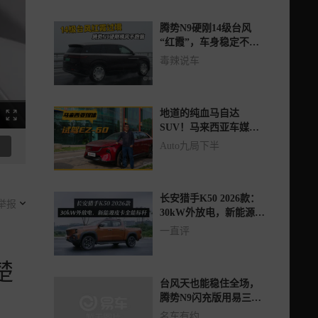
腾势N9硬刚14级台风
“红霞”，车身稳定不跑
偏，真牛！
毒辣说车
地道的纯血马自达
SUV！马来西亚车媒体
验马自达EZ-60
Auto九局下半
长安猎手K50 2026款：
举报
30kW外放电，新能源皮
卡全能标杆
一直评
楚
台风天也能稳住全场，
腾势N9闪充版用易三方
守护全家出行
名车有约