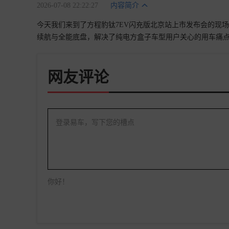
2026-07-08 22:22:27
内容简介
今天我们来到了方程豹钛7EV闪充版北京站上市发布会的现场，
续航与全能底盘，解决了纯电方盒子车型用户关心的用车痛点
网友评论
登录易车，写下您的槽点
你好！