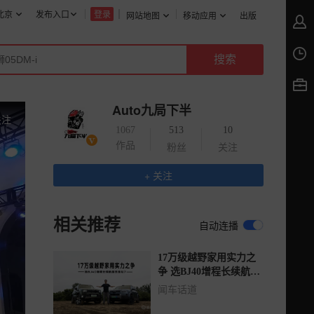
北京
发布入口
登录
网站地图
移动应用
出版
Auto九局下半
关注
1067
513
10
作品
粉丝
关注
+ 关注
相关推荐
自动连播
17万级越野家用实力之
争 选BJ40增程长续航版
还是钛7？
闻车话道