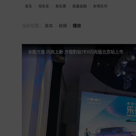
易车
淘车车
易车惠
易鑫金融
本地车市
>
>
当前位置：
易车
视频
播放
全能方盒 闪充上新 方程豹钛7EV闪充版北京站上市