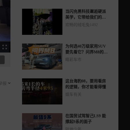
当闪充黑科技邂逅硬派
美学，它带给我们的不
仅是一辆车，更是一种
欢畅的绒毛兔1492
告别焦虑、自在随心的
全新出行体验。
为何选40万级家用SUV
要先看它？问界M8的答
案不止896线激光雷达
睛彩车市
这台海豹08，要用看房
举报
的逻辑，你才能看得懂
娱车有关
在国贸试驾智己LS9 能
撑起9系的面子
陆地少年