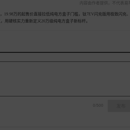
内容由作者提供，不代表易
19.98万的起售价直接拉低纯电方盒子门槛，钛7EV闪充版用极致闪充
，用硬核实力重新定义20万级纯电方盒子新标杆。
0/500
发布