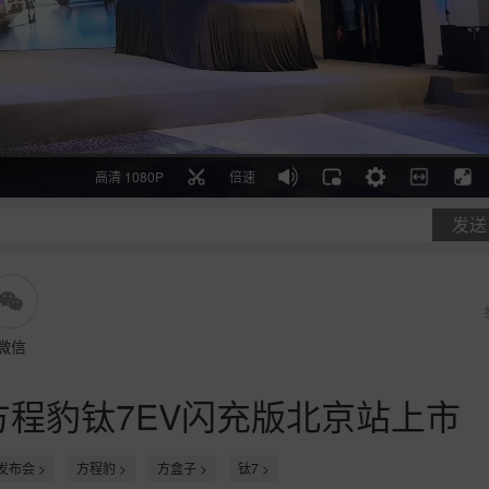
高清 1080P
倍速
发送
微信
方程豹钛7EV闪充版北京站上市
发布会 >
方程豹 >
方盒子 >
钛7 >