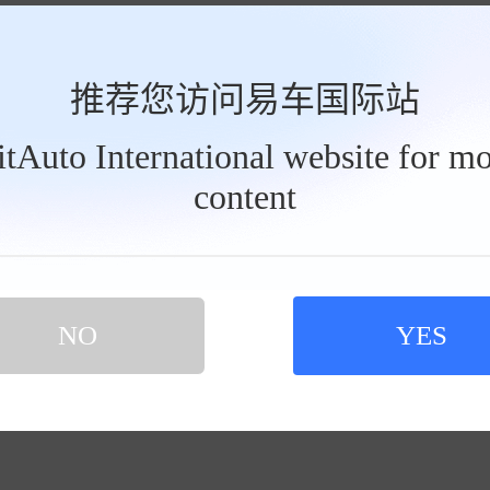
推荐您访问易车国际站
BitAuto International website for mo
content
NO
YES