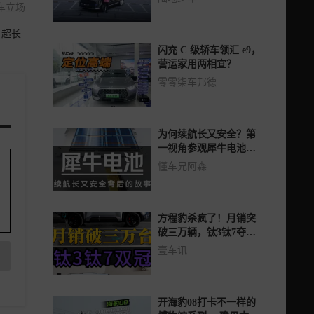
车立场
、超长
闪充 C 级轿车领汇 e9，
营运家用两相宜？
零零柒车邦德
为何续航长又安全？第
一视角参观犀牛电池生
产工厂
懂车兄阿森
方程豹杀疯了！月销突
破三万辆，钛3钛7夺双
冠
壹车讯
开海豹08打卡不一样的