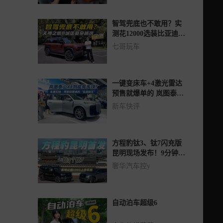
智驾兜底也不敢用？实
测花12000选装比亚迪天
神之眼B到底值不值？
七哥玩车
一键变床车+4激光雷达
预售就爆单的 岚图泰山
X8到底有多顶？
新车快评
方程豹钛3、钛7闪充版
昆明现场发布！9分钟闪
充同步干饭，车充满人
奢华汽车控y
吃饱，幸福出发！
自动泊车超级6