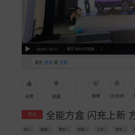
章节·钛EV闪充版上市发布
00:00
/
02:17
请先
登录
或
注册
点赞
收藏
微博
QQ空间
全能方盒 闪充上新 
原创
EV >
底盘 >
售价 >
续航 >
上市 >
发布 >