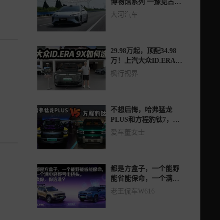
博物馆系列 一豫见古墓
博物馆
大河汽车
29.98万起，顶配34.98
万！上汽大众ID.ERA
9X低中高配如何选？
枫行视界
不想后悔，哈弗猛龙
PLUS和方程豹钛7，应
该怎么选？
爱车董女士
都是方盒子，一个能野
能省能保命，一个满电
轻野亏电挠头。换你，
老王侃车W616
你选谁？