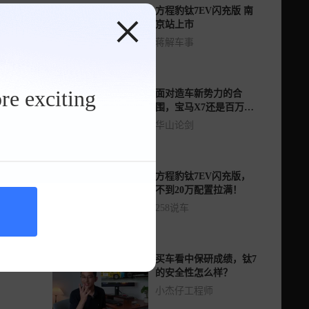
方程豹钛7EV闪充版 南
京站上市
蒋解车事
re exciting
面对造车新势力的合
围，宝马X7还是百万级
豪华SUV顶流吗？
华山论剑
方程豹钛7EV闪充版，
不到20万配置拉满！
258说车
买车看中保研成绩，钛7
的安全性怎么样？
小杰仔工程师