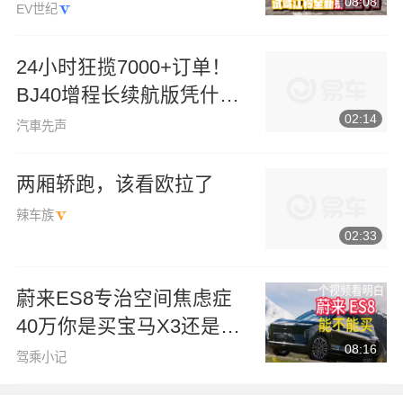
08:08
EV世纪
24小时狂揽7000+订单！
BJ40增程长续航版凭什么
02:14
卖爆？
汽車先声
两厢轿跑，该看欧拉了
辣车族
02:33
蔚来ES8专治空间焦虑症
40万你是买宝马X3还是蔚
08:16
来？
驾乘小记