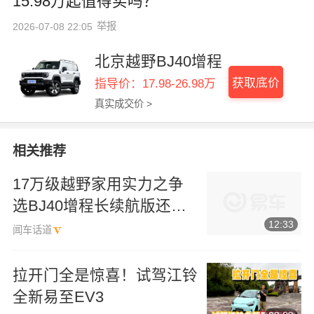
15.98万起值得买吗？
举报
2026-07-08 22:05
北京越野BJ40增程
获取底价
指导价：17.98-26.98万
真实成交价 >
相关推荐
17万级越野家用实力之争
选BJ40增程长续航版还是
12:33
钛7？
闻车话道
拉开门全是惊喜！试驾江铃
全新易至EV3