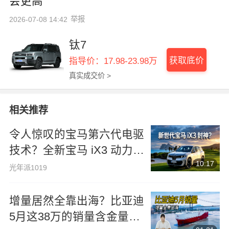
会更高
举报
2026-07-08 14:42
钛7
获取底价
指导价：17.98-23.98万
真实成交价 >
相关推荐
令人惊叹的宝马第六代电驱
技术？全新宝马 iX3 动力电
10:17
池深度剖析！
光年派1019
增量居然全靠出海？比亚迪
5月这38万的销量含金量有