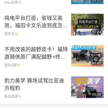
01:21
多高？
Auto车探
纯电平台打造，省钱又高
效，福田卡文乐途到底怎么
03:23
样？
壹车讯
不用改装的越野皮卡！福特
游骑侠原厂满配越野+终身
07:01
三大件质保
星车E圈
豹力美学 赛场试驾比亚迪
方程豹
05:29
新车部落