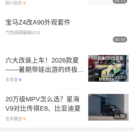
05:13
该怎么选？
胖川侃车
宝马Z4改A90外观套件
气势磅礴珊瑚8319
00:59
六大改装上车！2026款夏
——暑期带娃出游的终极解
03:29
决方案
车早茶
20万级MPV怎么选？星海
V9对比传祺E8、比亚迪夏
01:55
名车展台