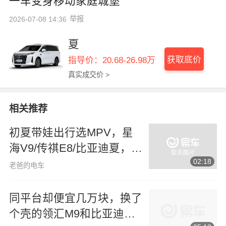
一车变身移动家庭城堡
举报
2026-07-08 14:36
夏
获取底价
指导价：20.68-26.98万
真实成交价 >
相关推荐
初夏带娃出行选MPV，星
海V9/传祺E8/比亚迪夏，谁
02:18
是家用刚需首选？
老爸的电车
同平台却便宜几万块，换了
个壳的领汇M9和比亚迪夏