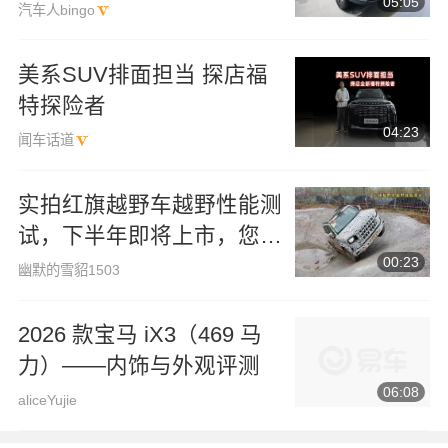
05:05
汽车人bingo
美系SUV排面担当 探店福
特探险者
04:23
闻车话道
实拍红旗越野车越野性能测
试，下半年即将上市，您期
00:23
待吗？
幽默的雪貂1503
2026 款宝马 iX3（469 马
力）——内饰与外观评测
06:08
aliceYujie