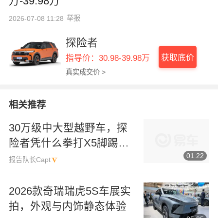
万-39.98万
举报
2026-07-08 11:28
探险者
获取底价
指导价：30.98-39.98万
真实成交价 >
相关推荐
30万级中大型越野车，探
险者凭什么拳打X5脚踢卫
01:22
士？
报告队长Capt
2026款奇瑞瑞虎5S车展实
拍，外观与内饰静态体验