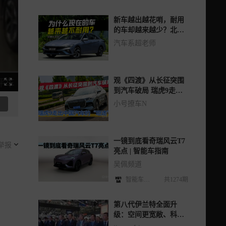
新车越出越花哨，耐用
的车却越来越少？北京
现代道出真相
汽车系超老师
观《四渡》从长征突围
到汽车破局 瑞虎9走出
中国汽车的“坦途”
小号撩车N
一镜到底看奇瑞风云T7
举报
亮点 | 智能车指南
吴佩频道
智能车指南
共1274期
第八代伊兰特全面升
级：空间更宽敞、科技
更智能、动力更强劲，