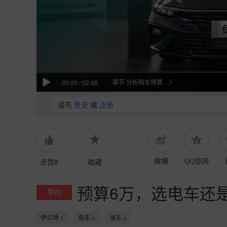
章节·分析购车预算需求
00:00
/
02:48
请先
登录
或
注册
点赞8
收藏
微博
QQ空间
预算6万，选电车还
原创
伊兰特 >
电车 >
油车 >