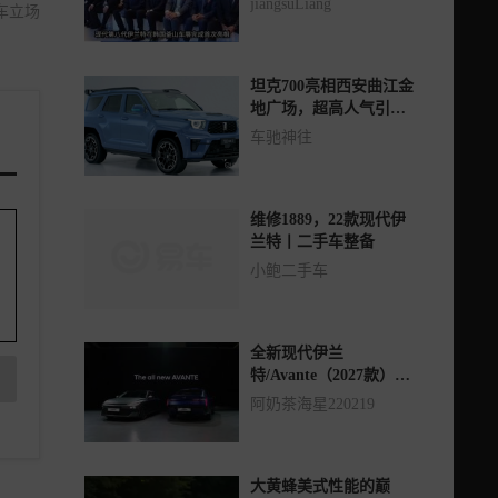
jiangsuLiang
车立场
比肩主流B级车
坦克700亮相西安曲江金
地广场，超高人气引爆
现场
车驰神往
维修1889，22款现代伊
兰特丨二手车整备
小鲍二手车
全新现代伊兰
特/Avante（2027款）抢
先看
阿奶茶海星220219
大黄蜂美式性能的巅