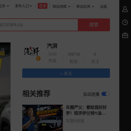
北京
发布入口
登录
网站地图
移动应用
出版
汽湃
关注
5930
194716
6
作品
粉丝
关注
+ 关注
相关推荐
自动连播
车圈严父：都给我好好
学！短评伊兰特N油品
自学习机制
车圈8倍镜