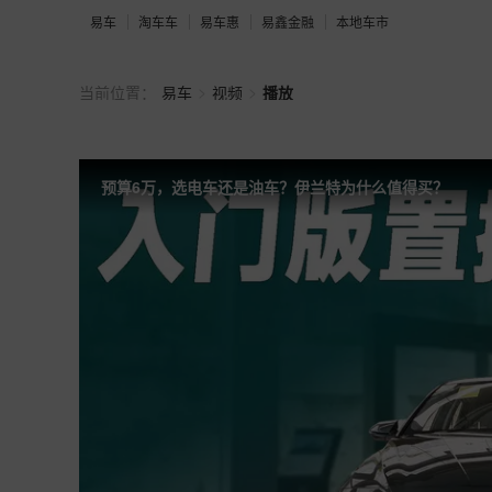
易车
淘车车
易车惠
易鑫金融
本地车市
>
>
当前位置：
易车
视频
播放
预算6万，选电车还是油车？伊兰特为什么值得买？