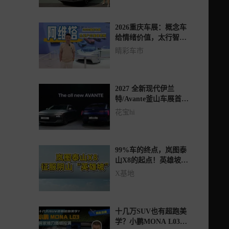
2026重庆车展：概念车
给情绪价值，太行智控
2.0给技术信任状，阿维
睛彩车市
塔07L和大六座给未来
预期
2027 全新现代伊兰
特/Avante釜山车展首发
｜ 抢先品鉴YOUCAR
花宝hi
出品
99%车的终点，岚图泰
山X8的起点！英雄坡？
我看是平地！
X基地
十几万SUV也有超跑美
学？小鹏MONA L03名