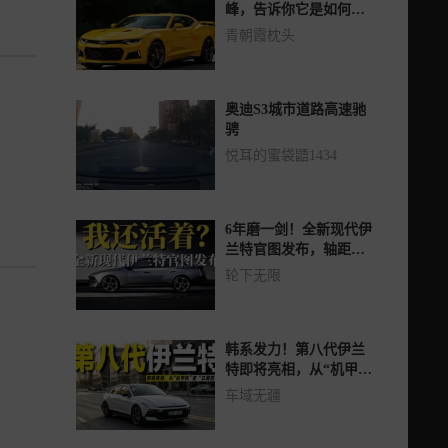
峰，告诉你它是如何重
新定义肌肉车的
青朝霞枕头
奥迪S3城市道路高速驰
骋
悦耳的蜜袋鼯1434
6年磨一剑！全新现代伊
兰特官图发布，轴距加
长30mm
轮下无限
韩系发力！第八代伊兰
特即将亮相，从“机甲
风”变“三厢范”？
车域无疆