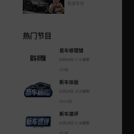
家操刀质感拉满
极速车场
热门节目
易车修理铺
09月09日 17:43更新
共9期
新车体验
05月26日 14:20更新
共804期
新车速评
02月28日 11:48更新
共1期