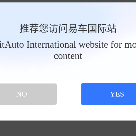
推荐您访问易车国际站
BitAuto International website for mo
content
NO
YES