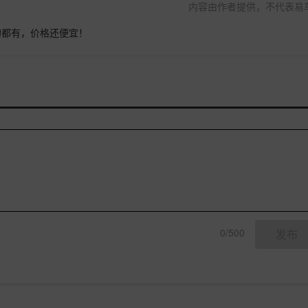
内容由作者提供，不代表易
的都有，价格还便宜！
0/500
发布