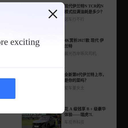
现代伊兰特N TCR的N
模式拉满油耗是多少？
这车行不行
re exciting
4K赏析2027款 现代 伊
兰特
晨光西岸等风司机
全新第8代伊兰特上市，
是你的菜吗？
爱车董女士
花 A 级钱享 B + 级豪华
体验——瑞虎7L
车视界科技