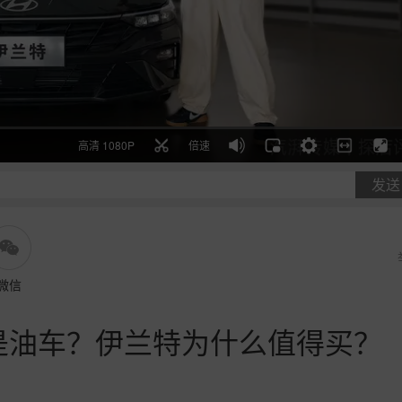
高清 1080P
倍速
发送
微信
是油车？伊兰特为什么值得买？