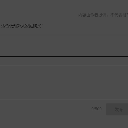
内容由作者提供，不代表易
，适合低预算大家庭购买！
0/500
发布