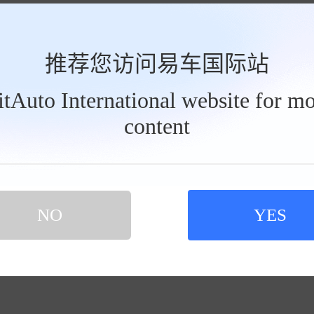
推荐您访问易车国际站
BitAuto International website for mo
content
NO
YES