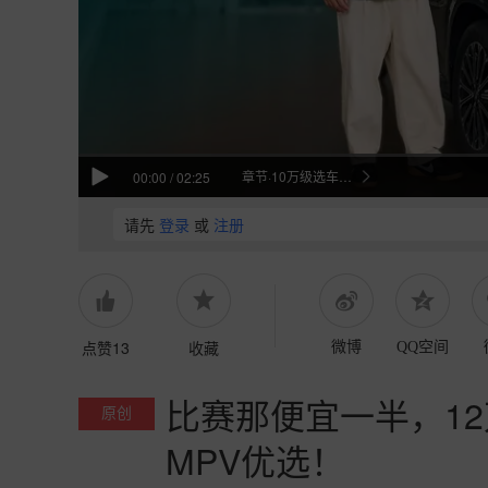
章节·10万级选车解析
00:00
/
02:25
请先
登录
或
注册
点赞13
收藏
微博
QQ空间
比赛那便宜一半，1
原创
MPV优选！