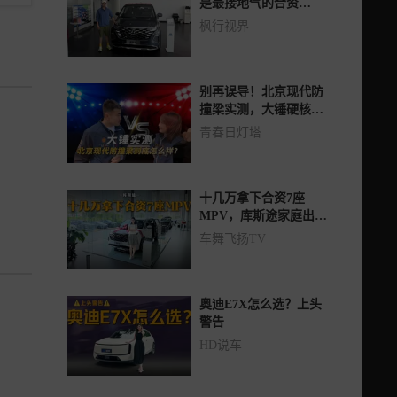
是最接地气的合资
MPV！1.5T和2.0T如何
枫行视界
选？
别再误导！北京现代防
撞梁实测，大锤硬核测
试展现安全性
青春日灯塔
十几万拿下合资7座
MPV，库斯途家庭出行
神器-封面
车舞飞扬TV
奥迪E7X怎么选？上头
警告
HD说车