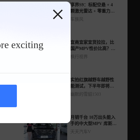
享界S9：标配空悬 + 4
颗激光雷达 + 零重力座
椅，入门即顶配？
车族风
re exciting
宜商宜家宜货拉拉，比
国产MPV性价比高？现
代库斯途12万可入手！
枫行视界
实拍红旗越野车越野性
能测试，下半年即将上
市，您期待吗？
幽默的雪貂1503
月销千台 10万出头能入
手的中大型MPV 库斯途
性价比有多高？
天天汽车V