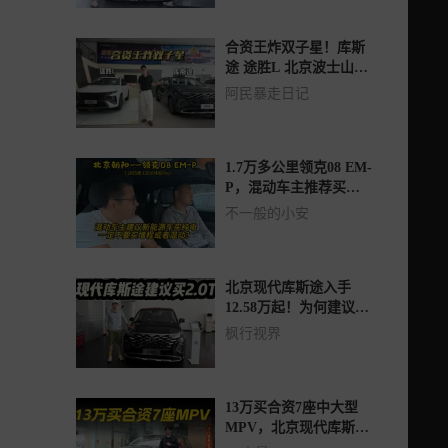
合资王炸双子星！库斯
途 途胜L 北京波士山震
撼来袭
阿民暴走日记
1.7万多公里领克08 EM-
P，混动车主推荐买纯
电？不推荐增程或混动
不一般的小安
北京现代库斯途入手
12.58万起！为何建议买
15.98万的2.0T车型？
枫行视界
13万买合资7座中大型
MPV，北京现代库斯途
怎么选？