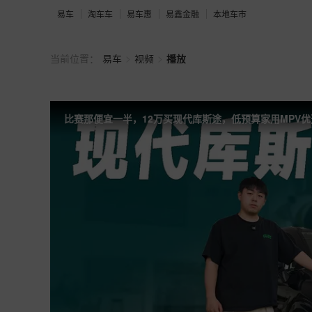
易车
淘车车
易车惠
易鑫金融
本地车市
>
>
当前位置：
易车
视频
播放
比赛那便宜一半，12万买现代库斯途，低预算家用MPV优