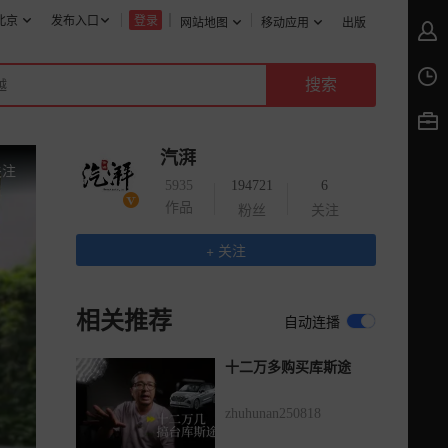
北京
发布入口
登录
网站地图
移动应用
出版
汽湃
关注
5935
194721
6
作品
粉丝
关注
+ 关注
相关推荐
自动连播
十二万多购买库斯途
zhuhunan250818