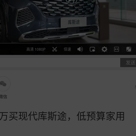
高清 1080P
倍速
发送
微信
2万买现代库斯途，低预算家用