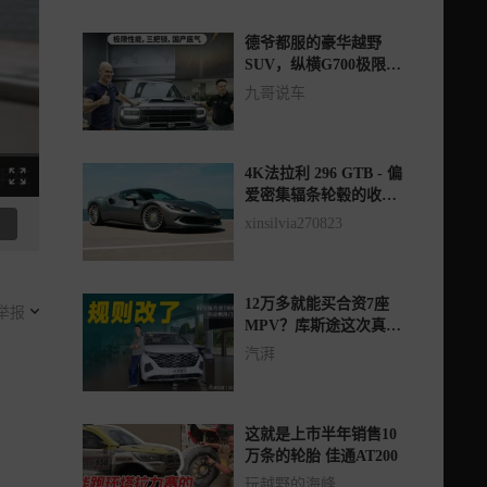
德爷都服的豪华越野
SUV，纵横G700极限性
能，三把锁，国产底
九哥说车
气。
4K法拉利 296 GTB - 偏
爱密集辐条轮毂的收藏
者
xinsilvia270823
12万多就能买合资7座
举报
MPV？库斯途这次真把
规则改了
汽湃
这就是上市半年销售10
万条的轮胎 佳通AT200
玩越野的海峰