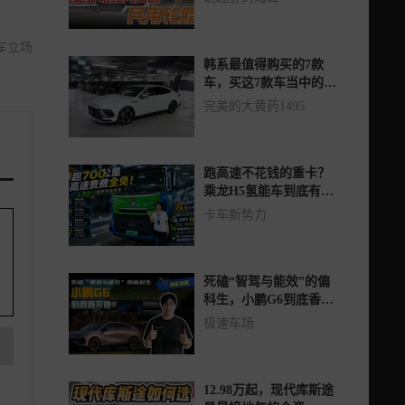
车立场
韩系最值得购买的7款
车，买这7款车当中的任
意一款，你都不会后悔
完美的大黄药1495
跑高速不花钱的重卡？
乘龙H5氢能车到底有多
香
卡车新势力
死磕“智驾与能效”的偏
科生，小鹏G6到底香不
香？
极速车场
12.98万起，现代库斯途