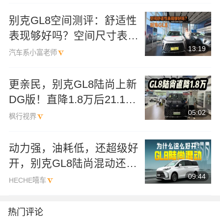
别克GL8空间测评：舒适性
表现够好吗？空间尺寸表现
13:19
如何？
汽车系小富老师
更亲民，别克GL8陆尚上新
DG版！直降1.8万后21.19
05:02
万可入手！
枫行视界
动力强，油耗低，还超级好
开，别克GL8陆尚混动还值
09:44
不值得买？
HECHE嘻车
热门评论