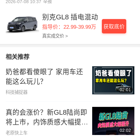
举报
2026-07-08 10:37
别克GL8 插电混动
获取底价
指导价：22.99-39.99万
真实成交价 >
相关推荐
奶爸都看傻眼了 家用车还
能这么玩儿？
02:01
科技捕捉器
真的会涨价？新GL8陆尚即
将上市，内饰质感大幅提
02:02
升！
老原快上车