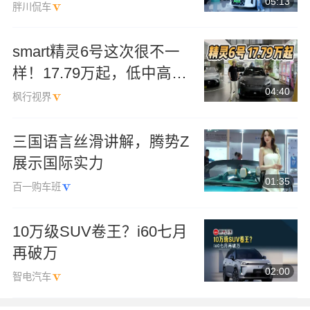
05:13
该怎么选？
胖川侃车
smart精灵6号这次很不一
样！17.79万起，低中高配
04:40
如何选？
枫行视界
三国语言丝滑讲解，腾势Z
展示国际实力
01:35
百一购车班
10万级SUV卷王？i60七月
再破万
02:00
智电汽车