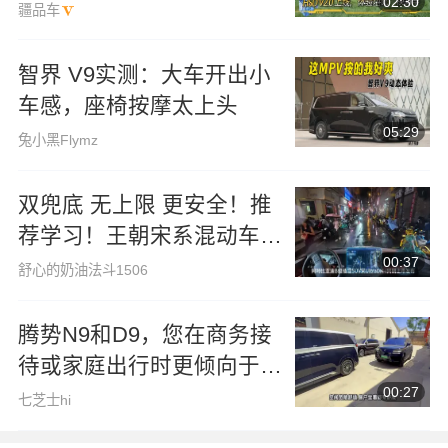
02:30
“换新车”
疆品车
智界 V9实测：大车开出小
车感，座椅按摩太上头
05:29
兔小黑Flymz
双兜底 无上限 更安全！推
荐学习！王朝宋系混动车型
00:37
上新
舒心的奶油法斗1506
腾势N9和D9，您在商务接
待或家庭出行时更倾向于选
00:27
择哪一款？
七芝士hi