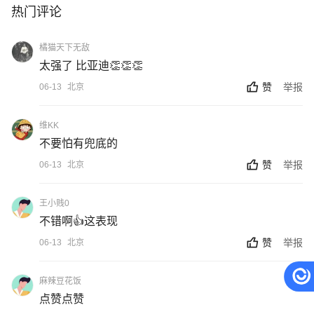
热门评论
橘猫天下无敌
太强了 比亚迪👏👏👏
赞
举报
06-13
北京
维KK
不要怕有兜底的
赞
举报
06-13
北京
王小贱0
不错啊👍这表现
赞
举报
06-13
北京
麻辣豆花饭
点赞点赞