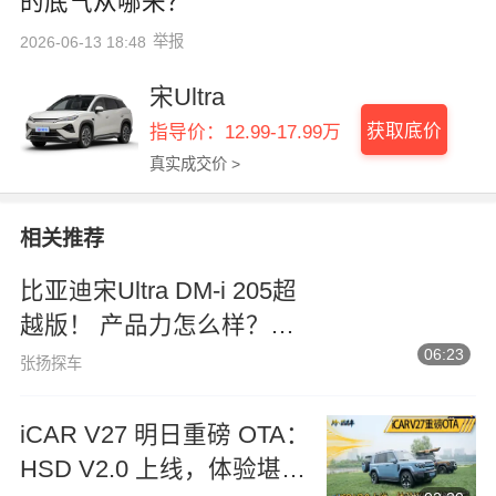
的底气从哪来？
举报
2026-06-13 18:48
宋Ultra
获取底价
指导价：12.99-17.99万
真实成交价 >
相关推荐
比亚迪宋Ultra DM-i 205超
越版！ 产品力怎么样？第
06:23
一视角详细体验！
张扬探车
iCAR V27 明日重磅 OTA：
HSD V2.0 上线，体验堪比