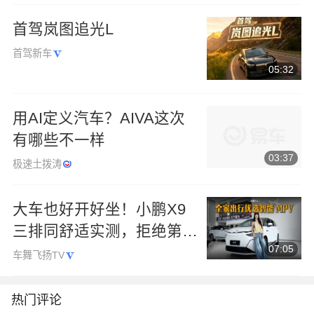
首驾岚图追光L
首驾新车
05:32
用AI定义汽车？AIVA这次
有哪些不一样
03:37
极速土拨涛
大车也好开好坐！小鹏X9
三排同舒适实测，拒绝第三
07:05
排小板凳
车舞飞扬TV
热门评论