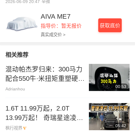
举报
2026-06-09 20:47
AIVA ME7
获取底价
指导价：暂无报价
真实成交价 >
相关推荐
混动帕杰罗归来：300马力
配合550牛·米扭矩重塑硬派
00:53
越野传奇
Adrianhou
1.6T 11.99万起，2.0T
13.99万起！ 奇瑞星途凌云
05:42
真的贵吗？
枫行视界